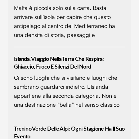
pubblicità e social media, i quali potrebbero combinarle
Malta è piccola solo sulla carta. Basta
con altre informazioni che hai fornito loro o che hanno
arrivare sull’isola per capire che questo
raccolto dal tuo utilizzo dei loro servizi.
arcipelago al centro del Mediterraneo ha
una densità di storia, paesaggi e
Islanda, Viaggio Nella Terra Che Respira:
Ghiaccio, Fuoco E Silenzi Del Nord
Ci sono luoghi che si visitano e luoghi che
sembrano guardarci indietro. L’Islanda
appartiene alla seconda categoria. Non è
una destinazione “bella” nel senso classico
Trenino Verde Delle Alpi: Ogni Stagione Ha Il Suo
Evento