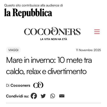
Close Me
Questo sito contribuisce alla audience di
Skip
to
Men
content
LA VITA NON HA ETÀ
VIAGGI
11 Novembre 2025
Mare in inverno: 10 mete tra
caldo, relax e divertimento
Di
Cocooners