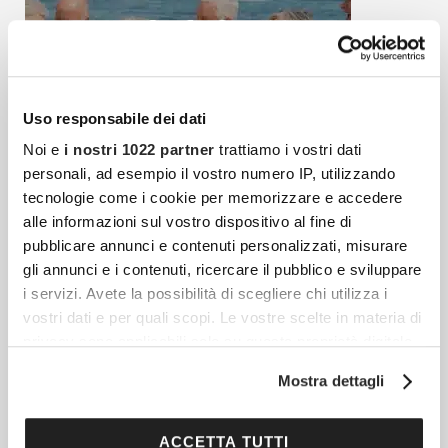
Uso responsabile dei dati
Noi e
i nostri 1022 partner
trattiamo i vostri dati
personali, ad esempio il vostro numero IP, utilizzando
tecnologie come i cookie per memorizzare e accedere
alle informazioni sul vostro dispositivo al fine di
pubblicare annunci e contenuti personalizzati, misurare
gli annunci e i contenuti, ricercare il pubblico e sviluppare
i servizi. Avete la possibilità di scegliere chi utilizza i
Articoli più recenti
vostri dati e per quali scopi. Le vostre scelte in materia di
privacy sono applicabili solo su questa proprietà digitale
in cui avete effettuato le vostre scelte. È possibile
Mostra dettagli
Capodanno In Tunisia: Il Viaggio D’inverno Tra
modificare o revocare il proprio consenso in qualsiasi
Mediterraneo, Deserto E Antiche Civiltà
momento dalla Dichiarazione sui cookie o facendo clic
sull'icona di attivazione della privacy.
ACCETTA TUTTI
Ci sono viaggi di Capodanno che servono a