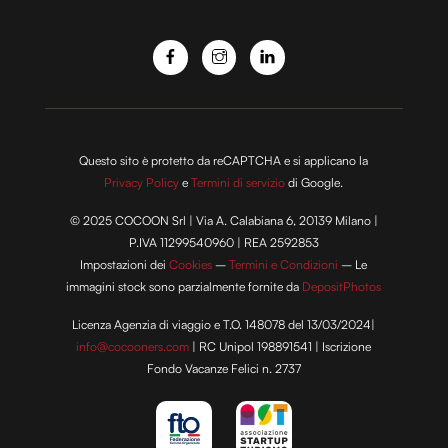
Questo sito è protetto da reCAPTCHA e si applicano la
Privacy Policy
e
Termini di servizio
di Google.
© 2025 COCOON Srl | Via A. Calabiana 6, 20139 Milano |
P.IVA 11299540960 | REA 2592853
Impostazioni dei
Cookies
–
Termini e Condizioni
– Le
immagini stock sono parzialmente fornite da
DepositPhotos
Licenza Agenzia di viaggio e T.O. 148078 del 13/03/2024|
info@cocooners.com
| RC Unipol 198891541 | Iscrizione
Fondo Vacanze Felici n. 2737