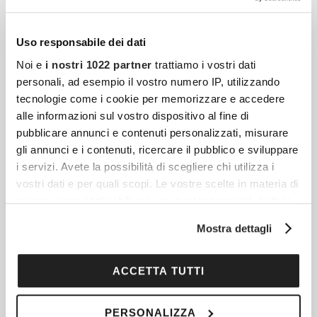
Uso responsabile dei dati
Noi e
i nostri 1022 partner
trattiamo i vostri dati
personali, ad esempio il vostro numero IP, utilizzando
tecnologie come i cookie per memorizzare e accedere
alle informazioni sul vostro dispositivo al fine di
pubblicare annunci e contenuti personalizzati, misurare
gli annunci e i contenuti, ricercare il pubblico e sviluppare
i servizi. Avete la possibilità di scegliere chi utilizza i
Articoli più recenti
vostri dati e per quali scopi. Le vostre scelte in materia di
privacy sono applicabili solo su questa proprietà digitale
in cui avete effettuato le vostre scelte. È possibile
Capodanno In Tunisia: Il Viaggio D’inverno Tra
Mostra dettagli
modificare o revocare il proprio consenso in qualsiasi
Mediterraneo, Deserto E Antiche Civiltà
momento dalla Dichiarazione sui cookie o facendo clic
Ci sono viaggi di Capodanno che servono a
sull'icona di attivazione della privacy.
ACCETTA TUTTI
cambiare calendario. E poi ci sono viaggi
Con il tuo consenso, vorremmo anche:
che cambiano prospettiva. La Tunisia
PERSONALIZZA