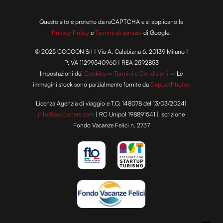
Questo sito è protetto da reCAPTCHA e si applicano la
Privacy Policy
e
Termini di servizio
di Google.
© 2025 COCOON Srl | Via A. Calabiana 6, 20139 Milano |
P.IVA 11299540960 | REA 2592853
Impostazioni dei
Cookies
–
Termini e Condizioni
– Le
immagini stock sono parzialmente fornite da
DepositPhotos
Licenza Agenzia di viaggio e T.O. 148078 del 13/03/2024|
info@cocooners.com
| RC Unipol 198891541 | Iscrizione
Fondo Vacanze Felici n. 2737