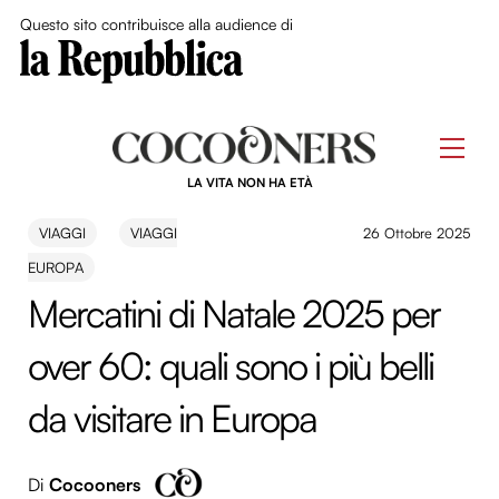
Close Me
Questo sito contribuisce alla audience di
Skip
to
Men
content
LA VITA NON HA ETÀ
VIAGGI
VIAGGI
26 Ottobre 2025
EUROPA
Mercatini di Natale 2025 per
over 60: quali sono i più belli
da visitare in Europa
Di
Cocooners