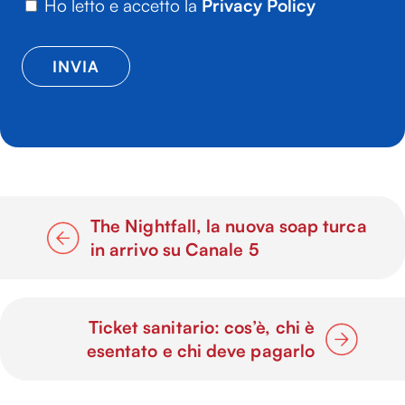
Ho letto e accetto la
Privacy Policy
The Nightfall, la nuova soap turca
in arrivo su Canale 5
Ticket sanitario: cos’è, chi è
esentato e chi deve pagarlo