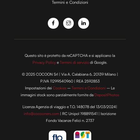
Termini e Condizioni
o
Questo sito è protetto da reCAPTCHA e si applicano la
Privacy Policy
e
Termini di servizio
di Google.
© 2025 COCOON Srl | Via A. Calabiana 6, 20139 Milano |
P.IVA 11299540960 | REA 2592853
Impostazioni dei
Cookies
–
Termini e Condizioni
– Le
immagini stock sono parzialmente fornite da
DepositPhotos
Licenza Agenzia di viaggio e T.O. 148078 del 13/03/2024|
info@cocooners.com
| RC Unipol 198891541 | Iscrizione
Fondo Vacanze Felici n. 2737