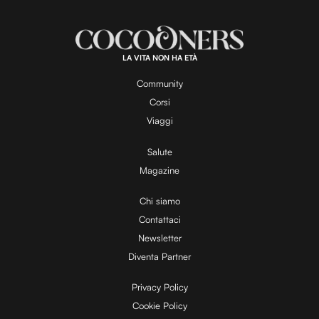
m
d
u
e
t
a
d
e
:
1
0
0
.
LA VITA NON HA ETÀ
0
y
0
%
Community
Corsi
V
Viaggi
Salute
Magazine
i
Chi siamo
Contattaci
d
Newsletter
Diventa Partner
e
Privacy Policy
Cookie Policy