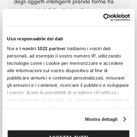
degli oggetti intelligenti prende forma tra
presenza invisibile, design discreto e
tecnologia che semplifica senza chiedere
attenzione
Uso responsabile dei dati
Noi e
i nostri 1022 partner
trattiamo i vostri dati
La Leggerezza Di Sentire. Nuance Audio Glasses
personali, ad esempio il vostro numero IP, utilizzando
In certe occasioni, come una cena tra amici,
tecnologie come i cookie per memorizzare e accedere
una riunione affollata, una festa, si nota un
alle informazioni sul vostro dispositivo al fine di
pubblicare annunci e contenuti personalizzati, misurare
gesto ricorrente: il sorriso d’assenso di chi
gli annunci e i contenuti, ricercare il pubblico e sviluppare
non ha
i servizi. Avete la possibilità di scegliere chi utilizza i
vostri dati e per quali scopi. Le vostre scelte in materia di
privacy sono applicabili solo su questa proprietà digitale
L’eleganza Dell’invisibile: Occhiali Nuance Audio
in cui avete effettuato le vostre scelte. È possibile
Mostra dettagli
L’accessorio Che Ascolta
modificare o revocare il proprio consenso in qualsiasi
momento dalla Dichiarazione sui cookie o facendo clic
Scopri gli occhiali Nuance Audio: eleganza e
sull'icona di attivazione della privacy.