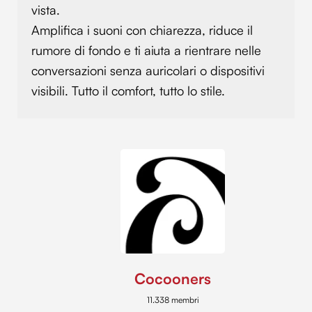
vista.
pubblicità e social media, i quali potrebbero combinarle
con altre informazioni che hai fornito loro o che hanno
Amplifica i suoni con chiarezza, riduce il
raccolto dal tuo utilizzo dei loro servizi.
rumore di fondo e ti aiuta a rientrare nelle
conversazioni senza auricolari o dispositivi
visibili. Tutto il comfort, tutto lo stile.
Cocooners
11.338 membri