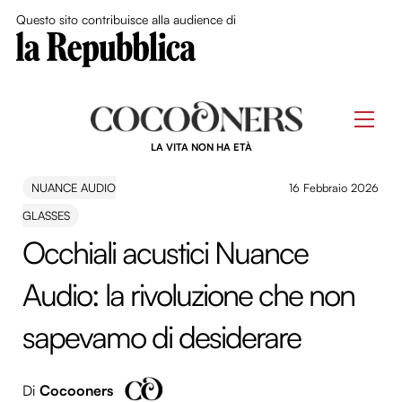
Close Me
Questo sito contribuisce alla audience di
Skip
to
Men
content
LA VITA NON HA ETÀ
NUANCE AUDIO
16 Febbraio 2026
GLASSES
Occhiali acustici Nuance
Audio: la rivoluzione che non
sapevamo di desiderare
Di
Cocooners