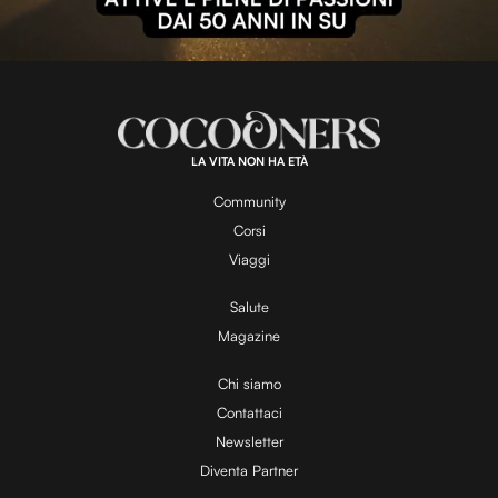
l
L
U
o
n
a
m
d
u
e
t
a
d
e
:
1
0
0
.
LA VITA NON HA ETÀ
0
y
0
%
Community
Corsi
V
Viaggi
Salute
Magazine
i
Chi siamo
Contattaci
d
Newsletter
Diventa Partner