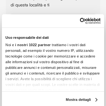
di questa località e ti
Natale A Lecce: Guida Completa Tra Presepi,
Mercatini, Ristoranti E Dolci Tipici
Scopri la magia del Natale in Puglia: a
Uso responsabile dei dati
Lecce, la pietra barocca si illumina, le strade
Noi e
i nostri 1022 partner
trattiamo i vostri dati
profumano di dolci e le piazze si animano di
personali, ad esempio il vostro numero IP, utilizzando
tecnologie come i cookie per memorizzare e accedere
luci e tradizioni uniche nel cuore del Salento.
alle informazioni sul vostro dispositivo al fine di
pubblicare annunci e contenuti personalizzati, misurare
gli annunci e i contenuti, ricercare il pubblico e sviluppare
Devi Stampare Le Foto Online? Ecco Su Quali Siti
i servizi. Avete la possibilità di scegliere chi utilizza i
Farlo
vostri dati e per quali scopi. Le vostre scelte in materia di
Scopri i migliori siti per stampare foto online
privacy sono applicabili solo su questa proprietà digitale
in cui avete effettuato le vostre scelte. È possibile
in modo facile, veloce e di qualità. Confronta
Mostra dettagli
modificare o revocare il proprio consenso in qualsiasi
prezzi, formati e servizi per dare nuova vita