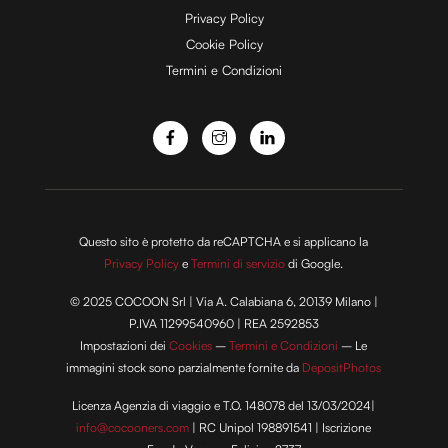
e
Privacy Policy
Cookie Policy
Termini e Condizioni
o
Questo sito è protetto da reCAPTCHA e si applicano la
Privacy Policy
e
Termini di servizio
di Google.
© 2025 COCOON Srl | Via A. Calabiana 6, 20139 Milano |
P.IVA 11299540960 | REA 2592853
Impostazioni dei
Cookies
–
Termini e Condizioni
– Le
immagini stock sono parzialmente fornite da
DepositPhotos
Licenza Agenzia di viaggio e T.O. 148078 del 13/03/2024|
info@cocooners.com
| RC Unipol 198891541 | Iscrizione