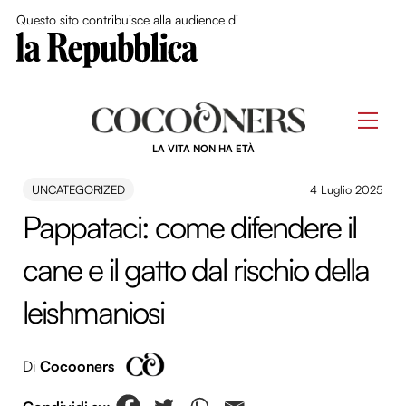
Close Me
Questo sito contribuisce alla audience di
Skip
to
Men
content
LA VITA NON HA ETÀ
UNCATEGORIZED
4 Luglio 2025
Pappataci: come difendere il
cane e il gatto dal rischio della
leishmaniosi
Di
Cocooners