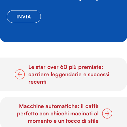
Le star over 60 più premiate:
carriere leggendarie e successi
recenti
Macchine automatiche: il caffè
perfetto con chicchi macinati al
momento e un tocco di stile