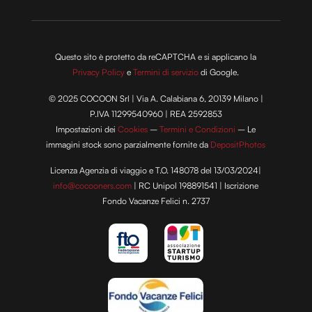
Questo sito è protetto da reCAPTCHA e si applicano la
Privacy Policy
e
Termini di servizio
di Google.
© 2025 COCOON Srl | Via A. Calabiana 6, 20139 Milano |
P.IVA 11299540960 | REA 2592853
Impostazioni dei
Cookies
–
Termini e Condizioni
– Le
immagini stock sono parzialmente fornite da
DepositPhotos
Licenza Agenzia di viaggio e T.O. 148078 del 13/03/2024|
info@cocooners.com
| RC Unipol 198891541 | Iscrizione
Fondo Vacanze Felici n. 2737