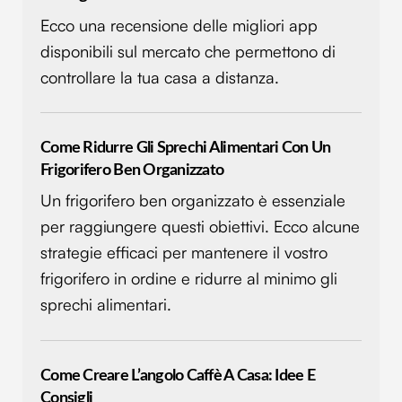
dalla Dichiarazione sui cookie.
Ecco una recensione delle migliori app
disponibili sul mercato che permettono di
Utilizziamo i cookie per personalizzare contenuti ed
controllare la tua casa a distanza.
annunci, per fornire funzionalità dei social media e per
analizzare il nostro traffico. Condividiamo inoltre
informazioni sul modo in cui utilizzi il nostro sito con i
Come Ridurre Gli Sprechi Alimentari Con Un
nostri partner che si occupano di analisi dei dati web,
Frigorifero Ben Organizzato
pubblicità e social media, i quali potrebbero combinarle
con altre informazioni che hai fornito loro o che hanno
Un frigorifero ben organizzato è essenziale
raccolto dal tuo utilizzo dei loro servizi.
per raggiungere questi obiettivi. Ecco alcune
strategie efficaci per mantenere il vostro
frigorifero in ordine e ridurre al minimo gli
sprechi alimentari.
Come Creare L’angolo Caffè A Casa: Idee E
Consigli