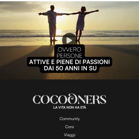
P
l
L
U
o
n
a
m
d
u
e
t
a
d
e
:
1
0
0
.
LA VITA NON HA ETÀ
0
y
0
%
Community
Corsi
Viaggi