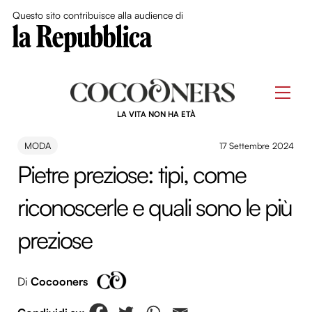
Close Me
Questo sito contribuisce alla audience di
Skip
to
Men
content
LA VITA NON HA ETÀ
MODA
17 Settembre 2024
Pietre preziose: tipi, come
riconoscerle e quali sono le più
preziose
Di
Cocooners