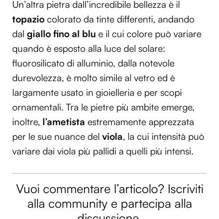
Un’altra pietra dall’incredibile bellezza è il
Utilizziamo i cookie per personalizzare contenuti ed
topazio
colorato da tinte differenti, andando
annunci, per fornire funzionalità dei social media e per
dal
giallo fino al blu
e il cui colore può variare
analizzare il nostro traffico. Condividiamo inoltre
quando è esposto alla luce del solare:
informazioni sul modo in cui utilizzi il nostro sito con i
nostri partner che si occupano di analisi dei dati web,
fluorosilicato di alluminio, dalla notevole
pubblicità e social media, i quali potrebbero combinarle
durevolezza, è molto simile al vetro ed è
con altre informazioni che hai fornito loro o che hanno
largamente usato in gioielleria e per scopi
raccolto dal tuo utilizzo dei loro servizi.
ornamentali. Tra le pietre più ambite emerge,
inoltre,
l’ametista
estremamente apprezzata
per le sue nuance del
viola
, la cui intensità può
variare dai viola più pallidi a quelli più intensi.
Vuoi commentare l’articolo? Iscriviti
alla community e partecipa alla
discussione.