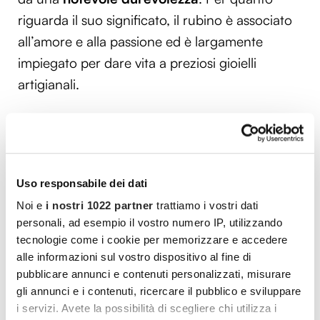
riguarda il suo significato, il rubino è associato
all’amore e alla passione ed è largamente
impiegato per dare vita a preziosi gioielli
artigianali.
Altra gemma spettacolare e di grande pregio è
lo
smeraldo
, che affascina fin dai tempi remoti
con la sua bellezza unica. Conosciuto per il suo
caratteristico
verde intenso
, può anche
Uso responsabile dei dati
presentare delle inclusioni, chiamate “giardini”,
Noi e
i nostri 1022 partner
trattiamo i vostri dati
personali, ad esempio il vostro numero IP, utilizzando
visibili a occhio nudo. Raro e dalla notevole
tecnologie come i cookie per memorizzare e accedere
durezza, lo smeraldo è simbolo di fedeltà,
alle informazioni sul vostro dispositivo al fine di
amore puro, speranza, abbondanza e
pubblicare annunci e contenuti personalizzati, misurare
rinnovamento: impiegato soprattutto in
gli annunci e i contenuti, ricercare il pubblico e sviluppare
i servizi. Avete la possibilità di scegliere chi utilizza i
gioielleria, il suo valore dipende dalla