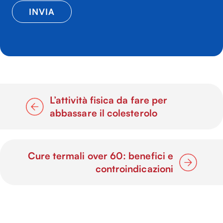
L’attività fisica da fare per
abbassare il colesterolo
Cure termali over 60: benefici e
controindicazioni