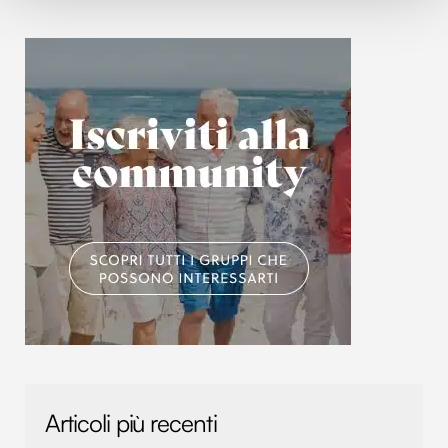
Approfondisci come vengono elaborati i tuoi dati personali
e imposta le tue preferenze nella
sezione dettagli
. Puoi
modificare o ritirare il tuo consenso in qualsiasi momento
dalla Dichiarazione sui cookie.
Utilizziamo i cookie per personalizzare contenuti ed
annunci, per fornire funzionalità dei social media e per
analizzare il nostro traffico. Condividiamo inoltre
informazioni sul modo in cui utilizzi il nostro sito con i
nostri partner che si occupano di analisi dei dati web,
pubblicità e social media, i quali potrebbero combinarle
con altre informazioni che hai fornito loro o che hanno
raccolto dal tuo utilizzo dei loro servizi.
Articoli più recenti