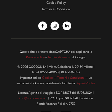
Cookie Policy
Termini e Condizioni
o
Questo sito è protetto da reCAPTCHA e si applicano la
Privacy Policy
e
Termini di servizio
di Google.
© 2025 COCOON Srl | Via A. Calabiana 6, 20139 Milano |
P.IVA 11299540960 | REA 2592853
Impostazioni dei
Cookies
–
Termini e Condizioni
– Le
immagini stock sono parzialmente fornite da
DepositPhotos
Licenza Agenzia di viaggio e T.O. 148078 del 13/03/2024|
info@cocooners.com
| RC Unipol 198891541 | Iscrizione
Fondo Vacanze Felici n. 2737