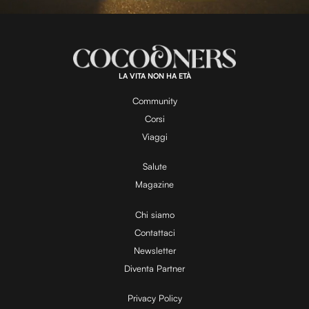
l
L
U
o
n
a
m
d
u
e
t
a
d
e
:
8
3
.
4
LA VITA NON HA ETÀ
6
y
%
Community
Corsi
V
Viaggi
Salute
Magazine
i
Chi siamo
Contattaci
d
Newsletter
Diventa Partner
e
Privacy Policy