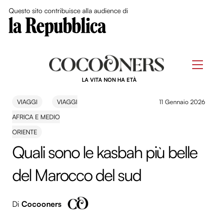
Close Me
Questo sito contribuisce alla audience di
Skip
to
Men
content
LA VITA NON HA ETÀ
VIAGGI
VIAGGI
11 Gennaio 2026
AFRICA E MEDIO
ORIENTE
Quali sono le kasbah più belle
del Marocco del sud
Di
Cocooners