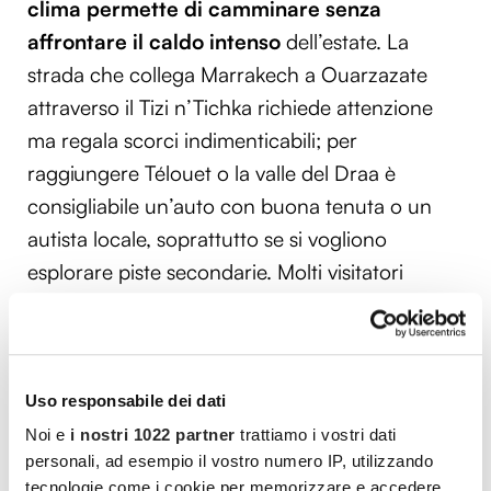
clima permette di camminare senza
affrontare il caldo intenso
dell’estate. La
strada che collega Marrakech a Ouarzazate
attraverso il Tizi n’Tichka richiede attenzione
ma regala scorci indimenticabili; per
raggiungere Télouet o la valle del Draa è
consigliabile un’auto con buona tenuta o un
autista locale, soprattutto se si vogliono
esplorare piste secondarie. Molti visitatori
scelgono di fermarsi in piccoli riad costruiti
accanto alle kasbah, un modo per vivere questi
luoghi anche di notte, quando il silenzio del
deserto sembra avvolgere tutto.
Uso responsabile dei dati
Noi e
i nostri 1022 partner
trattiamo i vostri dati
Il volo per il Marocco è pronto…e voi?
personali, ad esempio il vostro numero IP, utilizzando
tecnologie come i cookie per memorizzare e accedere