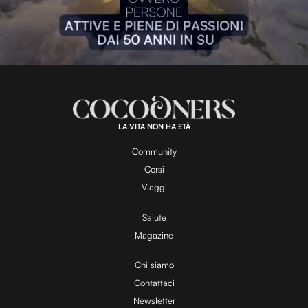
P
l
L
U
o
n
a
m
d
u
e
t
a
d
e
:
1
0
0
.
LA VITA NON HA ETÀ
0
y
0
%
Community
Corsi
V
Viaggi
Salute
Magazine
i
Chi siamo
Contattaci
d
Newsletter