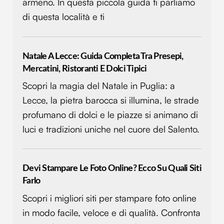
armeno. In questa piccola guida ti parliamo
informazioni sul modo in cui utilizzi il nostro sito con i
di questa località e ti
nostri partner che si occupano di analisi dei dati web,
pubblicità e social media, i quali potrebbero combinarle
con altre informazioni che hai fornito loro o che hanno
Natale A Lecce: Guida Completa Tra Presepi,
raccolto dal tuo utilizzo dei loro servizi.
Mercatini, Ristoranti E Dolci Tipici
Scopri la magia del Natale in Puglia: a
Lecce, la pietra barocca si illumina, le strade
profumano di dolci e le piazze si animano di
luci e tradizioni uniche nel cuore del Salento.
Devi Stampare Le Foto Online? Ecco Su Quali Siti
Farlo
Scopri i migliori siti per stampare foto online
in modo facile, veloce e di qualità. Confronta