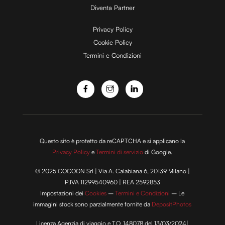
Diventa Partner
e
Privacy Policy
Cookie Policy
Termini e Condizioni
o
Questo sito è protetto da reCAPTCHA e si applicano la
Privacy Policy
e
Termini di servizio
di Google.
© 2025 COCOON Srl | Via A. Calabiana 6, 20139 Milano |
P.IVA 11299540960 | REA 2592853
Impostazioni dei
Cookies
–
Termini e Condizioni
– Le
immagini stock sono parzialmente fornite da
DepositPhotos
Licenza Agenzia di viaggio e T.O. 148078 del 13/03/2024|