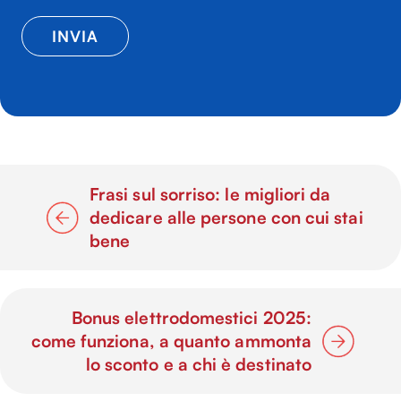
Frasi sul sorriso: le migliori da
dedicare alle persone con cui stai
bene
Bonus elettrodomestici 2025:
come funziona, a quanto ammonta
lo sconto e a chi è destinato