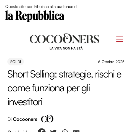
Close Me
Questo sito contribuisce alla audience di
Skip
to
Men
content
LA VITA NON HA ETÀ
SOLDI
6 Ottobre 2025
Short Selling: strategie, rischi e
come funziona per gli
investitori
Di
Cocooners