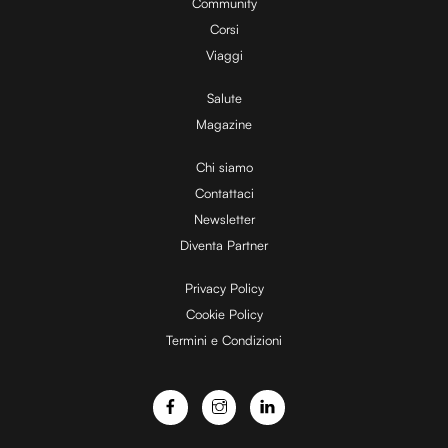
y
Community
Corsi
V
Viaggi
Salute
Magazine
i
Chi siamo
Contattaci
d
Newsletter
Diventa Partner
e
Privacy Policy
Cookie Policy
Termini e Condizioni
o