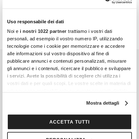
PARTECIPA ANCHE TU
Uso responsabile dei dati
Noi e
i nostri 1022 partner
trattiamo i vostri dati
personali, ad esempio il vostro numero IP, utilizzando
tecnologie come i cookie per memorizzare e accedere
alle informazioni sul vostro dispositivo al fine di
pubblicare annunci e contenuti personalizzati, misurare
gli annunci e i contenuti, ricercare il pubblico e sviluppare
i servizi. Avete la possibilità di scegliere chi utilizza i
vostri dati e per quali scopi. Le vostre scelte in materia di
privacy sono applicabili solo su questa proprietà digitale
in cui avete effettuato le vostre scelte. È possibile
Mostra dettagli
modificare o revocare il proprio consenso in qualsiasi
momento dalla Dichiarazione sui cookie o facendo clic
sull'icona di attivazione della privacy.
ACCETTA TUTTI
Con il tuo consenso, vorremmo anche: