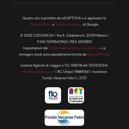
Questo sito è protetto da reCAPTCHA e si applicano la
Privacy Policy
e
Termini di servizio
di Google.
© 2025 COCOON Srl | Via A. Calabiana 6, 20139 Milano |
P.IVA 11299540960 | REA 2592853
Impostazioni dei
Cookies
–
Termini e Condizioni
– Le
immagini stock sono parzialmente fornite da
DepositPhotos
Licenza Agenzia di viaggio e T.O. 148078 del 13/03/2024|
info@cocooners.com
| RC Unipol 198891541 | Iscrizione
Fondo Vacanze Felici n. 2737