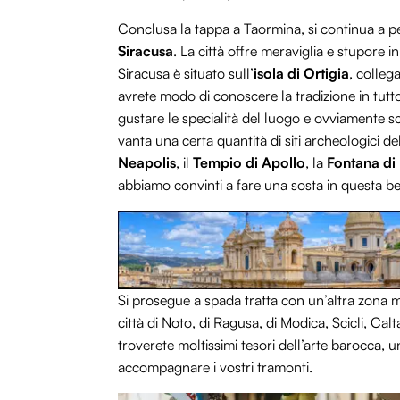
Conclusa la tappa a Taormina, si continua a per
Siracusa
. La città offre meraviglia e stupore i
Siracusa è situato sull’
isola di Ortigia
, colleg
avrete modo di conoscere la tradizione in tutto
gustare le specialità del luogo e ovviamente scatt
vanta una certa quantità di siti archeologici de
Neapolis
, il
Tempio di Apollo
, la
Fontana di
abbiamo convinti a fare una sosta in questa bel
Si prosegue a spada tratta con un’altra zona m
città di Noto, di Ragusa, di Modica, Scicli, Calt
troverete moltissimi tesori dell’arte barocca, 
accompagnare i vostri tramonti.