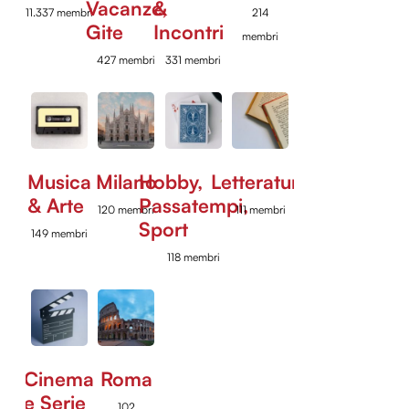
Vacanze,
&
11.337 membri
214
Gite
Incontri
membri
427 membri
331 membri
Musica
Milano
Hobby,
Letteratura
& Arte
Passatempi,
120 membri
111 membri
Sport
149 membri
118 membri
Cinema
Roma
e Serie
102