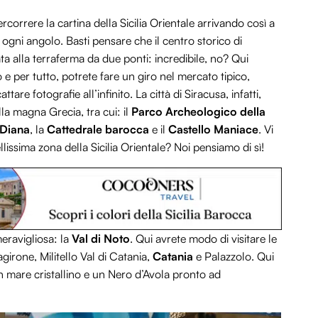
correre la cartina della Sicilia Orientale arrivando così a
n ogni angolo. Basti pensare che il centro storico di
ata alla terraferma da due ponti: incredibile, no? Qui
 e per tutto, potrete fare un giro nel mercato tipico,
are fotografie all’infinito. La città di Siracusa, infatti,
lla magna Grecia, tra cui: il
Parco Archeologico della
 Diana
, la
Cattedrale barocca
e il
Castello Maniace
. Vi
lissima zona della Sicilia Orientale? Noi pensiamo di sì!
eravigliosa: la
Val di Noto
. Qui avrete modo di visitare le
agirone, Militello Val di Catania,
Catania
e Palazzolo. Qui
un mare cristallino e un Nero d’Avola pronto ad