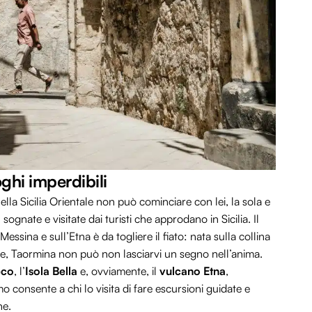
uoghi imperdibili
 nella Sicilia Orientale non può cominciare con lei, la sola e
 sognate e visitate dai turisti che approdano in Sicilia. Il
ssina e sull’Etna è da togliere il fiato: nata sulla collina
e, Taormina non può non lasciarvi un segno nell’anima.
eco
, l’
Isola Bella
e, ovviamente, il
vulcano Etna
,
mo consente a chi lo visita di fare escursioni guidate e
ne.