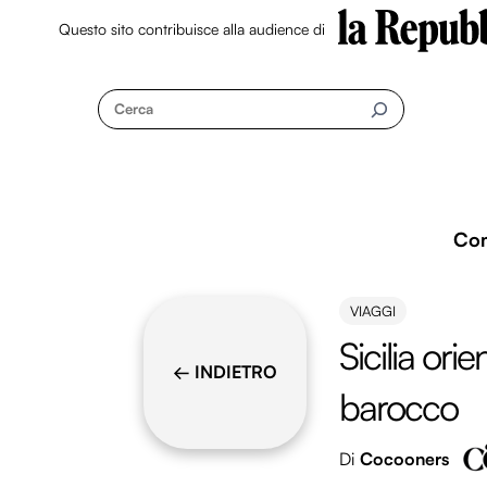
Questo sito contribuisce alla audience di
Skip
to
Cerca
content
Co
VIAGGI
Sicilia ori
← INDIETRO
barocco
Di
Cocooners