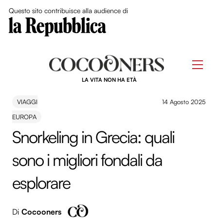
Close Me
Questo sito contribuisce alla audience di
Skip
to
Men
content
LA VITA NON HA ETÀ
VIAGGI
14 Agosto 2025
EUROPA
Snorkeling in Grecia: quali
sono i migliori fondali da
esplorare
Di
Cocooners