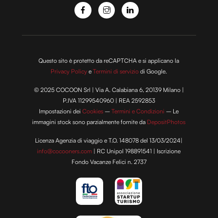
Questo sito è protetto da reCAPTCHA e si applicano la
Privacy Policy
e
Termini di servizio
di Google.
© 2025 COCOON Srl | Via A. Calabiana 6, 20139 Milano |
P.IVA 11299540960 | REA 2592853
Impostazioni dei
Cookies
–
Termini e Condizioni
– Le
immagini stock sono parzialmente fornite da
DepositPhotos
Licenza Agenzia di viaggio e T.O. 148078 del 13/03/2024|
info@cocooners.com
| RC Unipol 198891541 | Iscrizione
Fondo Vacanze Felici n. 2737