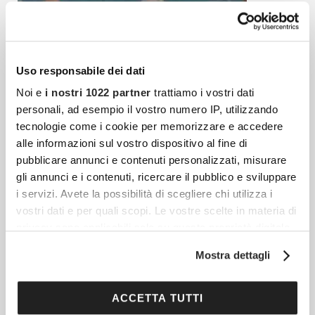
Uso responsabile dei dati
Noi e
i nostri 1022 partner
trattiamo i vostri dati
personali, ad esempio il vostro numero IP, utilizzando
tecnologie come i cookie per memorizzare e accedere
alle informazioni sul vostro dispositivo al fine di
pubblicare annunci e contenuti personalizzati, misurare
gli annunci e i contenuti, ricercare il pubblico e sviluppare
i servizi. Avete la possibilità di scegliere chi utilizza i
vostri dati e per quali scopi. Le vostre scelte in materia di
privacy sono applicabili solo su questa proprietà digitale
Articoli più recenti
in cui avete effettuato le vostre scelte. È possibile
Mostra dettagli
modificare o revocare il proprio consenso in qualsiasi
Cosa Fare A Malta: 10 Cose Da Fare E Vedere
momento dalla Dichiarazione sui cookie o facendo clic
Assolutamente
sull'icona di attivazione della privacy.
ACCETTA TUTTI