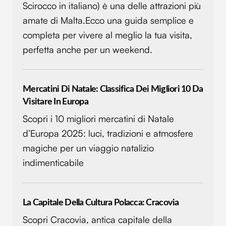
Scirocco in italiano) è una delle attrazioni più
con altre informazioni che hai fornito loro o che hanno
raccolto dal tuo utilizzo dei loro servizi.
amate di Malta.Ecco una guida semplice e
completa per vivere al meglio la tua visita,
perfetta anche per un weekend.
Mercatini Di Natale: Classifica Dei Migliori 10 Da
Visitare In Europa
Scopri i 10 migliori mercatini di Natale
d’Europa 2025: luci, tradizioni e atmosfere
magiche per un viaggio natalizio
indimenticabile
La Capitale Della Cultura Polacca: Cracovia
Scopri Cracovia, antica capitale della