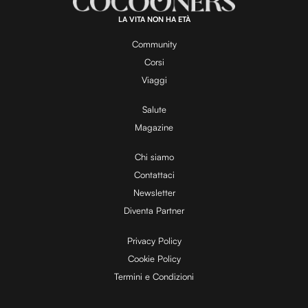
0
0
.
LA VITA NON HA ETÀ
0
y
0
%
Community
Corsi
V
Viaggi
Salute
Magazine
i
Chi siamo
Contattaci
d
Newsletter
Diventa Partner
e
Privacy Policy
Cookie Policy
Termini e Condizioni
o