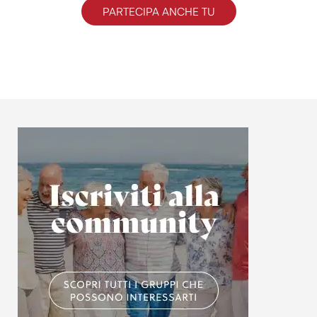
Utilizziamo i cookie per personalizzare contenuti ed
PARTECIPA ANCHE TU
annunci, per fornire funzionalità dei social media e per
analizzare il nostro traffico. Condividiamo inoltre
informazioni sul modo in cui utilizzi il nostro sito con i
nostri partner che si occupano di analisi dei dati web,
pubblicità e social media, i quali potrebbero combinarle
con altre informazioni che hai fornito loro o che hanno
raccolto dal tuo utilizzo dei loro servizi.