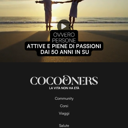
P
l
L
U
o
n
a
m
d
u
e
t
a
d
e
:
1
0
0
.
LA VITA NON HA ETÀ
0
y
0
%
Community
Corsi
V
Viaggi
Salute