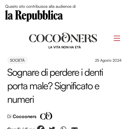
Close Me
Questo sito contribuisce alla audience di
Skip
to
Men
content
LA VITA NON HA ETÀ
SOCIETÀ
25 Agosto 2024
Sognare di perdere i denti
porta male? Significato e
numeri
Di
Cocooners