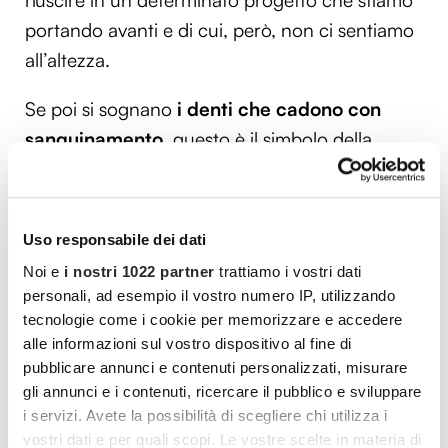
riuscire in un determinato progetto che stiamo
portando avanti e di cui, però, non ci sentiamo
all’altezza.
Se poi si sognano
i denti che cadono con
sanguinamento
, questo è il simbolo della
perdita di vitalità e del controllo su una
determinata situazione. Qualora nel sogno i
denti cadessero e
li trovassimo in mano
,
Uso responsabile dei dati
questo scenario onirico è connesso alla
Noi e
i nostri 1022 partner
trattiamo i vostri dati
consapevolazza interiore che manchi qualcosa
personali, ad esempio il vostro numero IP, utilizzando
nella nostra esistenza o di un’insicurezza
tecnologie come i cookie per memorizzare e accedere
alle informazioni sul vostro dispositivo al fine di
profonda connessa al nostro aspetto. Se ci
pubblicare annunci e contenuti personalizzati, misurare
strappiamo i denti
significa che desideriamo
gli annunci e i contenuti, ricercare il pubblico e sviluppare
diminuire la nostra aggressività nella vita di tutti
i servizi. Avete la possibilità di scegliere chi utilizza i
i giorni. Quando in sogno
perdiamo un dente
vostri dati e per quali scopi. Le vostre scelte in materia di