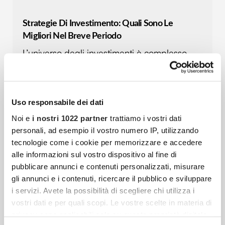
Strategie Di Investimento: Quali Sono Le
Migliori Nel Breve Periodo
L’universo degli investimenti è complesso,
fatto di molteplici variabili, dinamiche in
continua evoluzione e strumenti variegati.
Destreggiarsi in questo mondo può risultare
Uso responsabile dei dati
piuttosto complesso sia
Noi e
i nostri 1022 partner
trattiamo i vostri dati
personali, ad esempio il vostro numero IP, utilizzando
tecnologie come i cookie per memorizzare e accedere
Consulente Finanziario: 10 Consigli Per Scegliere
alle informazioni sul vostro dispositivo al fine di
Quello Adatto Alle Tue Esigenze
pubblicare annunci e contenuti personalizzati, misurare
gli annunci e i contenuti, ricercare il pubblico e sviluppare
Scegliere un consulente finanziario è una
i servizi. Avete la possibilità di scegliere chi utilizza i
decisione importante. Può aiutarti a gestire i
vostri dati e per quali scopi. Le vostre scelte in materia di
risparmi, pianificare il futuro e prendere
privacy sono applicabili solo su questa proprietà digitale
decisioni consapevoli. Ma trovare il