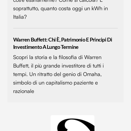
analizzare il nostro traffico. Condividiamo inoltre
soprattutto, quanto costa oggi un kWh in
informazioni sul modo in cui utilizzi il nostro sito con i
Italia?
nostri partner che si occupano di analisi dei dati web,
pubblicità e social media, i quali potrebbero combinarle
con altre informazioni che hai fornito loro o che hanno
Warren Buffett: Chi È, Patrimonio E Principi Di
raccolto dal tuo utilizzo dei loro servizi.
Investimento A Lungo Termine
Scopri la storia e la filosofia di Warren
Buffett, il più grande investitore di tutti i
tempi. Un ritratto del genio di Omaha,
simbolo di un capitalismo paziente e
razionale