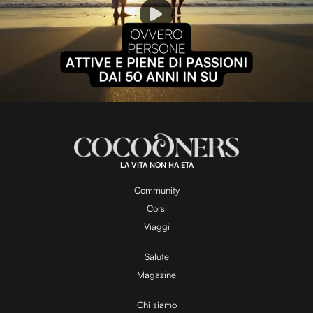
P
l
L
U
o
n
a
m
d
u
e
t
a
d
e
:
1
0
0
.
LA VITA NON HA ETÀ
0
y
0
%
Community
Corsi
V
Viaggi
Salute
Magazine
i
Chi siamo