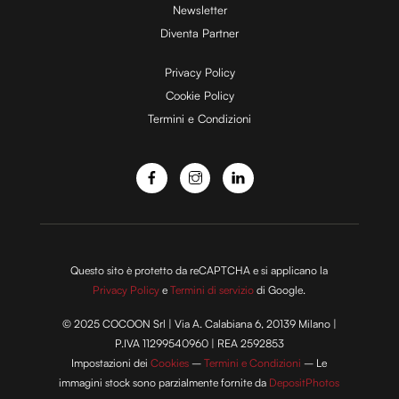
d
Newsletter
Diventa Partner
e
Privacy Policy
Cookie Policy
Termini e Condizioni
o
Questo sito è protetto da reCAPTCHA e si applicano la
Privacy Policy
e
Termini di servizio
di Google.
© 2025 COCOON Srl | Via A. Calabiana 6, 20139 Milano |
P.IVA 11299540960 | REA 2592853
Impostazioni dei
Cookies
–
Termini e Condizioni
– Le
immagini stock sono parzialmente fornite da
DepositPhotos