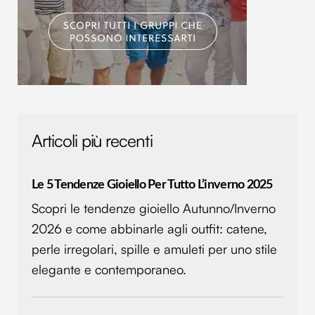
analizzare il nostro traffico. Condividiamo inoltre
informazioni sul modo in cui utilizzi il nostro sito con i
nostri partner che si occupano di analisi dei dati web,
pubblicità e social media, i quali potrebbero combinarle
con altre informazioni che hai fornito loro o che hanno
raccolto dal tuo utilizzo dei loro servizi.
Articoli più recenti
Le 5 Tendenze Gioiello Per Tutto L’inverno 2025
Scopri le tendenze gioiello Autunno/Inverno
2026 e come abbinarle agli outfit: catene,
perle irregolari, spille e amuleti per uno stile
elegante e contemporaneo.