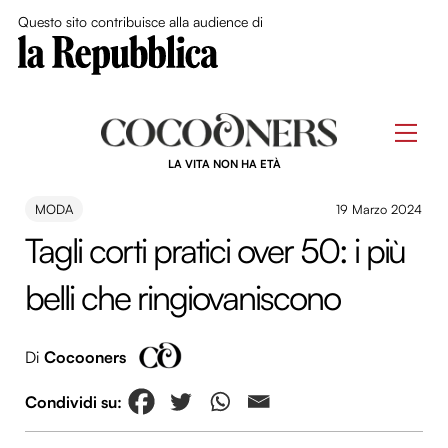
Close Me
Questo sito contribuisce alla audience di
Skip
to
Men
content
LA VITA NON HA ETÀ
MODA
19 Marzo 2024
Tagli corti pratici over 50: i più
belli che ringiovaniscono
Di
Cocooners