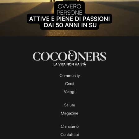
P
l
L
U
o
n
a
m
d
u
e
t
a
d
e
:
1
0
0
.
LA VITA NON HA ETÀ
0
y
0
%
Community
Corsi
V
Viaggi
Salute
Magazine
i
Chi siamo
Contattaci