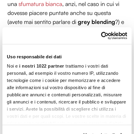
una
sfumatura bianca
, anzi, nel caso in cui vi
dovesse piacere puntate anche su questa
(avete mai sentito parlare di
grey blending
?) e
sprigionate tutta la personalità che avete in
corpo: a 50 anni la vita regala sorprese e la
bellezza non si conclude, quindi divertitevi e
Uso responsabile dei dati
giocate con il vostro stile!
Noi e
i nostri 1022 partner
trattiamo i vostri dati
personali, ad esempio il vostro numero IP, utilizzando
Vuoi commentare l’articolo? Iscriviti
tecnologie come i cookie per memorizzare e accedere
alle informazioni sul vostro dispositivo al fine di
alla community e partecipa alla
pubblicare annunci e contenuti personalizzati, misurare
discussione.
gli annunci e i contenuti, ricercare il pubblico e sviluppare
i servizi. Avete la possibilità di scegliere chi utilizza i
Cocooners è una community che aggrega
vostri dati e per quali scopi. Le vostre scelte in materia di
persone appassionate, piene di interessi e
privacy sono applicabili solo su questa proprietà digitale
gratitudine nei confronti della vita, per offrire
in cui avete effettuato le vostre scelte. È possibile