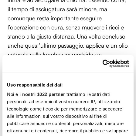
iniziare ad asciugare la chioma. Essendo corta,
il tempo di asciugatura sarà minore, ma
comunque resta importante eseguire
l’operazione con cura, senza muovere i ricci e
stando alla giusta distanza. Una volta concluso
anche quest’ultimo passaggio, applicate un olio
naturale sulle lunghezze: morbidezza,
lucentezza, ricci naturali e bellezza. Il vostro
taglio riccio corto non vede l’ora di essere
sfoggiato!
Uso responsabile dei dati
Noi e
i nostri 1022 partner
trattiamo i vostri dati
personali, ad esempio il vostro numero IP, utilizzando
Vuoi commentare l’articolo? Iscriviti
tecnologie come i cookie per memorizzare e accedere
alla community e partecipa alla
alle informazioni sul vostro dispositivo al fine di
discussione.
pubblicare annunci e contenuti personalizzati, misurare
gli annunci e i contenuti, ricercare il pubblico e sviluppare