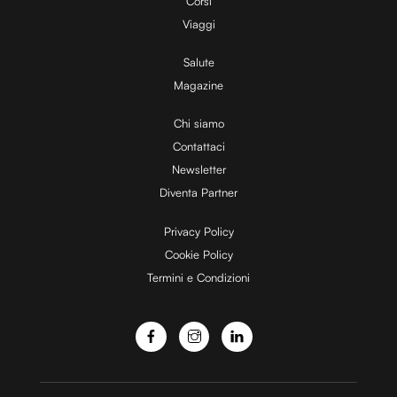
Corsi
V
Viaggi
Salute
Magazine
i
Chi siamo
Contattaci
d
Newsletter
Diventa Partner
e
Privacy Policy
Cookie Policy
Termini e Condizioni
o