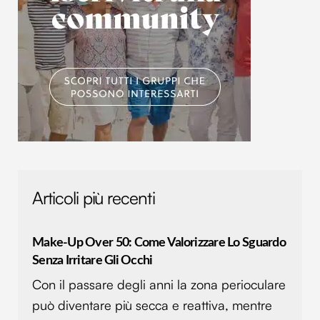
Utilizziamo i cookie per personalizzare contenuti ed
annunci, per fornire funzionalità dei social media e per
analizzare il nostro traffico. Condividiamo inoltre
informazioni sul modo in cui utilizzi il nostro sito con i
nostri partner che si occupano di analisi dei dati web,
pubblicità e social media, i quali potrebbero combinarle
con altre informazioni che hai fornito loro o che hanno
raccolto dal tuo utilizzo dei loro servizi.
Articoli più recenti
Make-Up Over 50: Come Valorizzare Lo Sguardo
Senza Irritare Gli Occhi
Con il passare degli anni la zona perioculare
può diventare più secca e reattiva, mentre