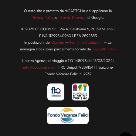
Questo sito è protetto da reCAPTCHA e si applicano la
Privacy Policy
e
Termini di servizio
di Google.
© 2025 COCOON Srl | Via A. Calabiana 6, 20139 Milano |
P.IVA 11299540960 | REA 2592853
Impostazioni dei
Cookies
–
Termini e Condizioni
– Le
immagini stock sono parzialmente fornite da
DepositPhotos
Licenza Agenzia di viaggio e T.O. 148078 del 13/03/2024|
info@cocooners.com
| RC Unipol 198891541 | Iscrizione
Fondo Vacanze Felici n. 2737