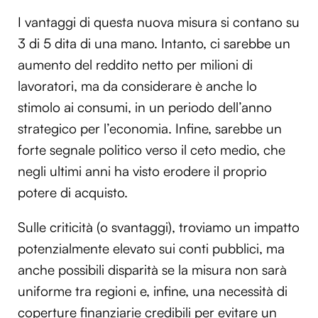
Utilizziamo i cookie per personalizzare contenuti ed
I vantaggi di questa nuova misura si contano su
annunci, per fornire funzionalità dei social media e per
3 di 5 dita di una mano. Intanto, ci sarebbe un
analizzare il nostro traffico. Condividiamo inoltre
aumento del reddito netto per milioni di
informazioni sul modo in cui utilizzi il nostro sito con i
lavoratori, ma da considerare è anche lo
nostri partner che si occupano di analisi dei dati web,
pubblicità e social media, i quali potrebbero combinarle
stimolo ai consumi, in un periodo dell’anno
con altre informazioni che hai fornito loro o che hanno
strategico per l’economia. Infine, sarebbe un
raccolto dal tuo utilizzo dei loro servizi.
forte segnale politico verso il ceto medio, che
negli ultimi anni ha visto erodere il proprio
potere di acquisto.
Sulle criticità (o svantaggi), troviamo un impatto
potenzialmente elevato sui conti pubblici, ma
anche possibili disparità se la misura non sarà
uniforme tra regioni e, infine, una necessità di
coperture finanziarie credibili per evitare un