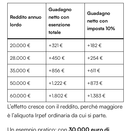
Guadagno
Guadagno
Reddito annuo
netto con
netto con
lordo
esenzione
imposta 10%
totale
20.000 €
+321 €
+182 €
28.000 €
+450 €
+254 €
35.000 €
+856 €
+611 €
50.000 €
+1.222 €
+873 €
60.000 €
+1.802 €
+1.383 €
L’effetto cresce con il reddito, perché maggiore
è l’aliquota Irpef ordinaria da cui si parte.
Un esempio pratico: con
30.000 euro di