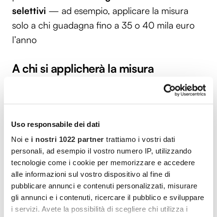
selettivi
— ad esempio, applicare la misura
solo a chi guadagna fino a 35 o 40 mila euro
l’anno
A chi si applicherà la misura
La detassazione, se approvata, dovrebbe
riguardare tutti i
lavoratori dipendenti
(pubblici e privati) e i
pensionati
, che
Uso responsabile dei dati
percepiscono anch’essi la tredicesima
.
Noi e
i nostri 1022 partner
trattiamo i vostri dati
Resterebbero esclusi
autonomi e partite Iva
.
personali, ad esempio il vostro numero IP, utilizzando
Non è escluso che si preveda un limite di
tecnologie come i cookie per memorizzare e accedere
alle informazioni sul vostro dispositivo al fine di
reddito o una
progressività inversa
, per
pubblicare annunci e contenuti personalizzati, misurare
favorire maggiormente i ceti medi e bassi.
gli annunci e i contenuti, ricercare il pubblico e sviluppare
i servizi. Avete la possibilità di scegliere chi utilizza i