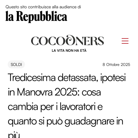
Close Me
Questo sito contribuisce alla audience di
Skip
to
Men
content
LA VITA NON HA ETÀ
SOLDI
8 Ottobre 2025
Tredicesima detassata, ipotesi
in Manovra 2025: cosa
cambia per i lavoratori e
quanto si può guadagnare in
più