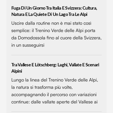
Utilizziamo i cookie per personalizzare contenuti ed
Fuga Di Un Giorno Tra Italia E Svizzera: Cultura,
annunci, per fornire funzionalità dei social media e per
Natura E La Quiete Di Un Lago Tra Le Alpi
analizzare il nostro traffico. Condividiamo inoltre
Uscire dalla routine non è mai stato così
informazioni sul modo in cui utilizzi il nostro sito con i
nostri partner che si occupano di analisi dei dati web,
semplice: il Trenino Verde delle Alpi porta
pubblicità e social media, i quali potrebbero combinarle
da Domodossola fino al cuore della Svizzera,
con altre informazioni che hai fornito loro o che hanno
in un susseguirsi
raccolto dal tuo utilizzo dei loro servizi.
Tra Vallese E Lötschberg: Laghi, Vallate E Scenari
Alpini
Lungo la linea del Trenino Verde delle Alpi,
la natura si trasforma più volte,
accompagnando il percorso con variazioni
continue: dalle vallate aperte del Vallese ai