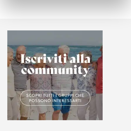
attivamente alla ricerca di caratteristiche specifiche
(impronte digitali).
Approfondisci come vengono elaborati i tuoi dati personali
e imposta le tue preferenze nella
sezione dettagli
. Puoi
modificare o ritirare il tuo consenso in qualsiasi momento
dalla Dichiarazione sui cookie.
Utilizziamo i cookie per personalizzare contenuti ed
annunci, per fornire funzionalità dei social media e per
analizzare il nostro traffico. Condividiamo inoltre
informazioni sul modo in cui utilizzi il nostro sito con i
nostri partner che si occupano di analisi dei dati web,
pubblicità e social media, i quali potrebbero combinarle
con altre informazioni che hai fornito loro o che hanno
raccolto dal tuo utilizzo dei loro servizi.