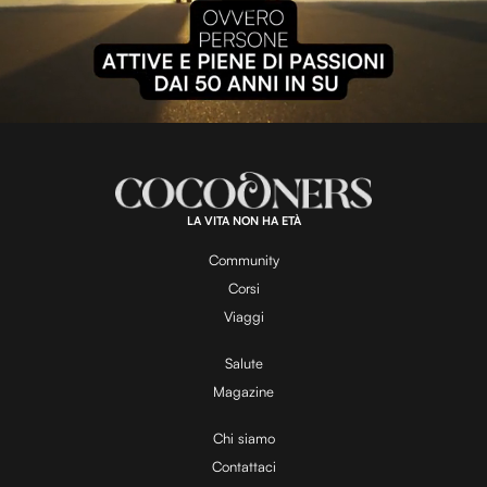
P
l
L
U
o
n
a
m
d
u
e
t
a
d
e
:
1
0
0
.
LA VITA NON HA ETÀ
0
y
0
%
Community
Corsi
V
Viaggi
Salute
Magazine
i
Chi siamo
Contattaci