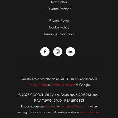
d
Newsletter
Diventa Partner
e
Privacy Policy
Cookie Policy
Termini e Condizioni
o
Questo sito è protetto da reCAPTCHA e si applicano la
Privacy Policy
e
Termini di servizio
di Google.
© 2025 COCOON Srl | Via A. Calabiana 6, 20139 Milano |
P.IVA 11299540960 | REA 2592853
Impostazioni dei
Cookies
–
Termini e Condizioni
– Le
immagini stock sono parzialmente fornite da
DepositPhotos