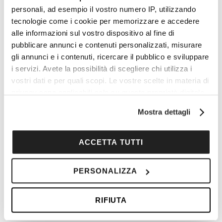
Buon viaggio!
personali, ad esempio il vostro numero IP, utilizzando
tecnologie come i cookie per memorizzare e accedere
alle informazioni sul vostro dispositivo al fine di
pubblicare annunci e contenuti personalizzati, misurare
Vuoi commentare l’articolo? Iscriviti
gli annunci e i contenuti, ricercare il pubblico e sviluppare
alla community e partecipa alla
i servizi. Avete la possibilità di scegliere chi utilizza i
vostri dati e per quali scopi. Le vostre scelte in materia di
discussione.
privacy sono applicabili solo su questa proprietà digitale
in cui avete effettuato le vostre scelte. È possibile
Cocooners è una community che aggrega
Mostra dettagli
modificare o revocare il proprio consenso in qualsiasi
persone appassionate, piene di interessi e
momento dalla Dichiarazione sui cookie o facendo clic
gratitudine nei confronti della vita, per offrire
sull'icona di attivazione della privacy.
ACCETTA TUTTI
loro esperienze di socialità e risorse per vivere
Con il tuo consenso, vorremmo anche:
al meglio.
PERSONALIZZA
raccogliere informazioni sulla tua posizione
geografica, con un'approssimazione di qualche
PARTECIPA ANCHE TU
RIFIUTA
metro,
Identificare il tuo dispositivo, scansionandolo