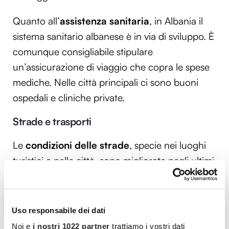
Quanto all’
assistenza sanitaria
, in Albania il
sistema sanitario albanese è in via di sviluppo. È
comunque consigliabile stipulare
un’assicurazione di viaggio che copra le spese
mediche. Nelle città principali ci sono buoni
ospedali e cliniche private.
Strade e trasporti
Le
condizioni delle strade
, specie nei luoghi
turistici e nelle città, sono migliorate negli ultimi
anni, ma è importante guidare con prudenza,
specialmente fuori dalle principali arterie. I
trasporti pubblici
sono economici ma non
Uso responsabile dei dati
sempre puntuali.
Noi e
i nostri 1022 partner
trattiamo i vostri dati