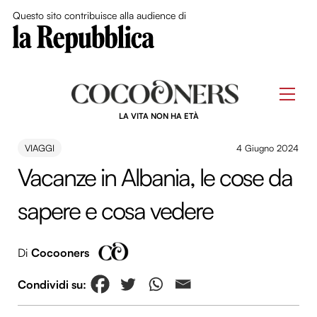
Close Me
Questo sito contribuisce alla audience di
Skip
to
Men
content
LA VITA NON HA ETÀ
VIAGGI
4 Giugno 2024
Vacanze in Albania, le cose da
sapere e cosa vedere
Di
Cocooners