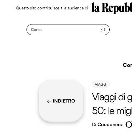
Questo sito contribuisce alla audience di
Skip
to
Cerca
content
Co
VIAGGI
Viaggi di 
← INDIETRO
50: le migl
Di
Cocooners