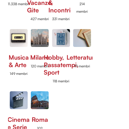
Vacanze,
&
11.338 membri
214
Gite
Incontri
membri
427 membri
331 membri
Musica
Milano
Hobby,
Letteratura
& Arte
Passatempi,
120 membri
111 membri
Sport
149 membri
118 membri
Cinema
Roma
e Serie
102