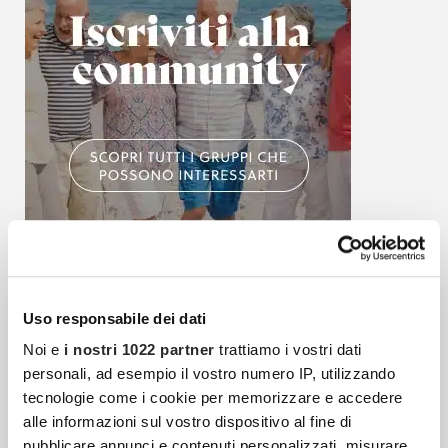
Articoli più recenti
Uso responsabile dei dati
Noi e
i nostri 1022 partner
trattiamo i vostri dati
personali, ad esempio il vostro numero IP, utilizzando
Cosa Fare A Malta: 10 Cose Da Fare E Vedere
tecnologie come i cookie per memorizzare e accedere
Assolutamente
alle informazioni sul vostro dispositivo al fine di
A metà strada tra l’Europa e l’Africa, Malta è
pubblicare annunci e contenuti personalizzati, misurare