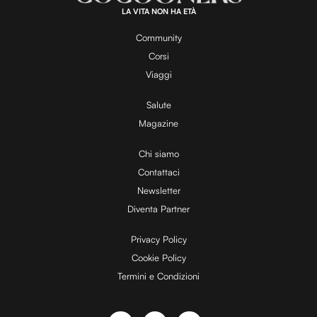
0
.
LA VITA NON HA ETÀ
0
y
0
%
Community
Corsi
V
Viaggi
Salute
Magazine
i
Chi siamo
Contattaci
d
Newsletter
Diventa Partner
e
Privacy Policy
Cookie Policy
Termini e Condizioni
o