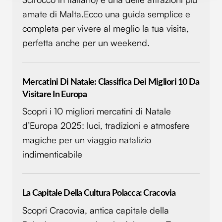
modificare o ritirare il tuo consenso in qualsiasi momento
amate di Malta.Ecco una guida semplice e
dalla Dichiarazione sui cookie.
completa per vivere al meglio la tua visita,
perfetta anche per un weekend.
Utilizziamo i cookie per personalizzare contenuti ed
annunci, per fornire funzionalità dei social media e per
analizzare il nostro traffico. Condividiamo inoltre
informazioni sul modo in cui utilizzi il nostro sito con i
Mercatini Di Natale: Classifica Dei Migliori 10 Da
nostri partner che si occupano di analisi dei dati web,
Visitare In Europa
pubblicità e social media, i quali potrebbero combinarle
Scopri i 10 migliori mercatini di Natale
con altre informazioni che hai fornito loro o che hanno
d’Europa 2025: luci, tradizioni e atmosfere
raccolto dal tuo utilizzo dei loro servizi.
magiche per un viaggio natalizio
indimenticabile
La Capitale Della Cultura Polacca: Cracovia
Scopri Cracovia, antica capitale della