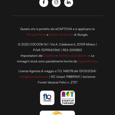
Questo sito è protetto da reCAPTCHA e si applicano la
Privacy Policy
e
Termini di servizio
di Google.
© 2025 COCOON Srl | Via A. Calabiana 6, 20139 Milano |
P.IVA 11299540960 | REA 2592853
Impostazioni dei
Cookies
–
Termini e Condizioni
– Le
immagini stock sono parzialmente fornite da
DepositPhotos
Licenza Agenzia di viaggio e T.O. 148078 del 13/03/2024|
info@cocooners.com
| RC Unipol 198891541 | Iscrizione
Fondo Vacanze Felici n. 2737