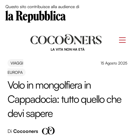
Close Me
Questo sito contribuisce alla audience di
Skip
to
Men
content
LA VITA NON HA ETÀ
VIAGGI
15 Agosto 2025
EUROPA
Volo in mongolfiera in
Cappadocia: tutto quello che
devi sapere
Di
Cocooners