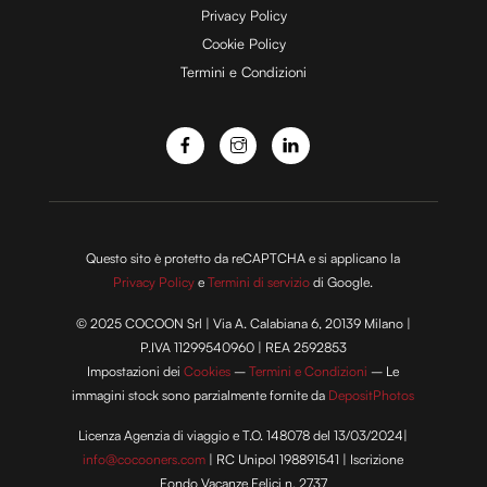
e
Privacy Policy
Cookie Policy
Termini e Condizioni
o
Questo sito è protetto da reCAPTCHA e si applicano la
Privacy Policy
e
Termini di servizio
di Google.
© 2025 COCOON Srl | Via A. Calabiana 6, 20139 Milano |
P.IVA 11299540960 | REA 2592853
Impostazioni dei
Cookies
–
Termini e Condizioni
– Le
immagini stock sono parzialmente fornite da
DepositPhotos
Licenza Agenzia di viaggio e T.O. 148078 del 13/03/2024|
info@cocooners.com
| RC Unipol 198891541 | Iscrizione
Fondo Vacanze Felici n. 2737