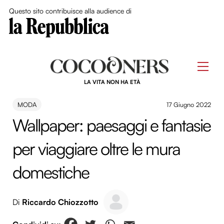
Close Me
Questo sito contribuisce alla audience di
Skip
to
Men
content
LA VITA NON HA ETÀ
MODA
17 Giugno 2022
Wallpaper: paesaggi e fantasie
per viaggiare oltre le mura
domestiche
Di
Riccardo Chiozzotto