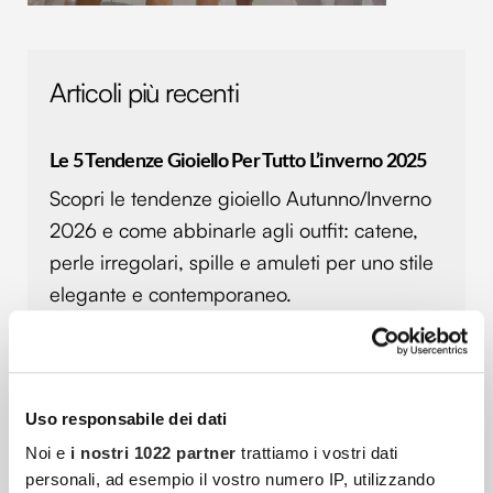
Articoli più recenti
Le 5 Tendenze Gioiello Per Tutto L’inverno 2025
Scopri le tendenze gioiello Autunno/Inverno
2026 e come abbinarle agli outfit: catene,
perle irregolari, spille e amuleti per uno stile
elegante e contemporaneo.
Blazer Donna Over 50: Eleganza Senza Età E Stile
Per Ogni Forma
Uso responsabile dei dati
Scopri come indossare il blazer da donna
Noi e
i nostri 1022 partner
trattiamo i vostri dati
dopo i 50 anni. Modelli, colori e consigli di
personali, ad esempio il vostro numero IP, utilizzando