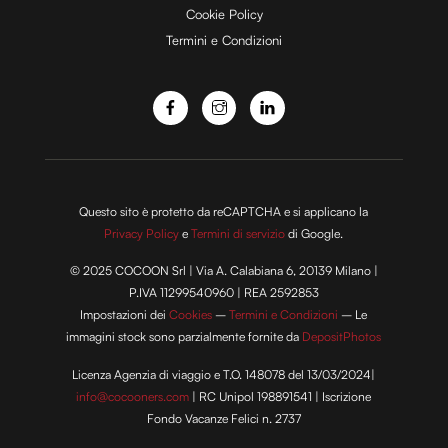
Cookie Policy
Termini e Condizioni
Questo sito è protetto da reCAPTCHA e si applicano la
Privacy Policy
e
Termini di servizio
di Google.
© 2025 COCOON Srl | Via A. Calabiana 6, 20139 Milano |
P.IVA 11299540960 | REA 2592853
Impostazioni dei
Cookies
–
Termini e Condizioni
– Le
immagini stock sono parzialmente fornite da
DepositPhotos
Licenza Agenzia di viaggio e T.O. 148078 del 13/03/2024|
info@cocooners.com
| RC Unipol 198891541 | Iscrizione
Fondo Vacanze Felici n. 2737