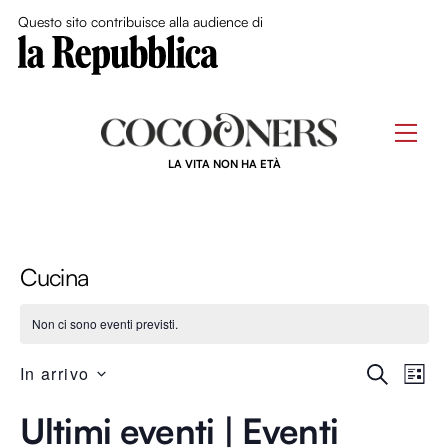
Close Me
Questo sito contribuisce alla audience di
Skip
to
Men
content
LA VITA NON HA ETÀ
Cucina
Non ci sono eventi previsti.
Event
Ev
In arrivo
C
L
E
S
I
Ricer
R
Ultimi eventi | Eventi
Vi
e
S
C