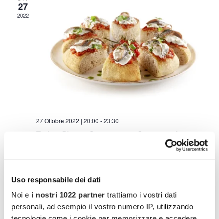
27
2022
27 Ottobre 2022 | 20:00
-
23:30
Torino: Pizzata Gourmet con Cocooners! –
ULTIMO POSTO!
Sestogusto
Via Giuseppe Mazzini, 31, A, 10123 Torino TO,
Torino
Uso responsabile dei dati
€2,00
Noi e
i nostri 1022 partner
trattiamo i vostri dati
OTT
personali, ad esempio il vostro numero IP, utilizzando
25
tecnologie come i cookie per memorizzare e accedere