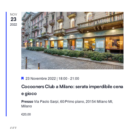
T
l
e
A
Na
A
e
viste
NOV
z
23
i
2022
Navig
o
n
a
l
a
d
a
S
23 Novembre 2022 | 18:00
-
21:00
e
t
Cocooners Club a Milano: serata imperdibile cena
g
a
n
e gioco
a
.
l
Presso
Via Paolo Sarpi, 60/Primo piano, 20154 Milano MI,
a
Milano
t
€20,00
i
OTT