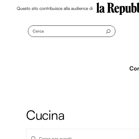
Questo sito contribuisce alla audience di
Skip
to
Cerca
content
Co
Cucina
Eventi
I