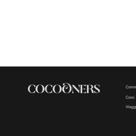
Comm
Corsi
Viagg