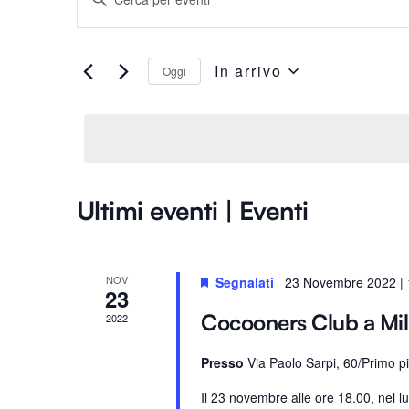
n
Ricerca
s
e
In arrivo
Oggi
e
r
S
i
e
viste
s
l
c
e
i
Navigazione
z
Ultimi eventi | Eventi
P
i
a
o
r
n
o
NOV
a
Segnalati
23 Novembre 2022 | 
23
l
l
Cocooners Club a Mil
2022
a
a
C
d
Presso
Via Paolo Sarpi, 60/Primo p
h
a
i
Il 23 novembre alle ore 18.00, nel l
t