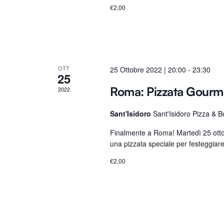
r
€2,00
P
a
r
o
l
OTT
25 Ottobre 2022 | 20:00
-
23:30
25
a
Roma: Pizzata Gourm
2022
C
h
Sant'Isidoro
Sant'Isidoro Pizza & 
i
Finalmente a Roma! Martedì 25 ottob
a
una pizzata speciale per festeggiare 
v
e
€2,00
.