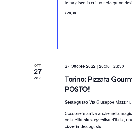
tema gioco in cui un noto game desi
a
a
v
.
€20,00
e
.
C
e
r
c
a
OTT
27 Ottobre 2022 | 20:00
-
23:30
27
E
Torino: Pizzata Gou
2022
v
POSTO!
e
n
Sestogusto
Via Giuseppe Mazzini, 
t
i
Cocooners arriva anche nella magica
p
nella città più suggestiva d'Italia, u
e
pizzeria Sestogusto!