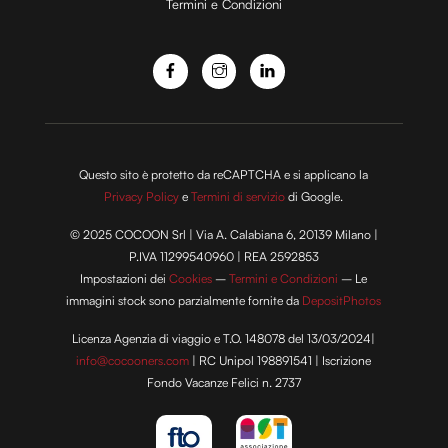
Termini e Condizioni
pubblicità e social media, i quali potrebbero combinarle
con altre informazioni che hai fornito loro o che hanno
raccolto dal tuo utilizzo dei loro servizi.
Questo sito è protetto da reCAPTCHA e si applicano la
Privacy Policy
e
Termini di servizio
di Google.
© 2025 COCOON Srl | Via A. Calabiana 6, 20139 Milano |
P.IVA 11299540960 | REA 2592853
Impostazioni dei
Cookies
–
Termini e Condizioni
– Le
immagini stock sono parzialmente fornite da
DepositPhotos
Licenza Agenzia di viaggio e T.O. 148078 del 13/03/2024|
info@cocooners.com
| RC Unipol 198891541 | Iscrizione
Fondo Vacanze Felici n. 2737