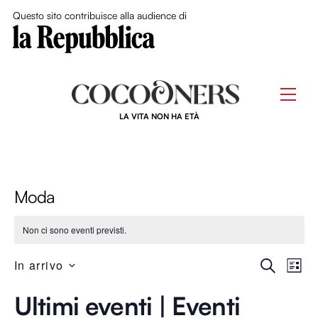
Close Me
Questo sito contribuisce alla audience di
Skip
to
Men
content
LA VITA NON HA ETÀ
Moda
Non ci sono eventi previsti.
Event
Ev
In arrivo
C
L
E
S
I
Ricer
R
Ultimi eventi | Eventi
Vi
e
S
C