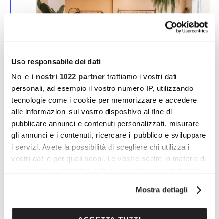
Uso responsabile dei dati
Noi e
i nostri 1022 partner
trattiamo i vostri dati
personali, ad esempio il vostro numero IP, utilizzando
tecnologie come i cookie per memorizzare e accedere
S
1 Giugno 2023 | 17:00
-
20:00
e
alle informazioni sul vostro dispositivo al fine di
Incontra 3 fashion designer di moda sostenibile e
g
pubblicare annunci e contenuti personalizzati, misurare
n
senza età
a
gli annunci e i contenuti, ricercare il pubblico e sviluppare
l
Casa Xiaomi
Piazza Pio XI, 5/1° Piano, Milano
i servizi. Avete la possibilità di scegliere chi utilizza i
a
Gratuito
t
vostri dati e per quali scopi. Le vostre scelte in materia di
i
privacy sono applicabili solo su questa proprietà digitale
in cui avete effettuato le vostre scelte. È possibile
Mostra dettagli
modificare o revocare il proprio consenso in qualsiasi
momento dalla Dichiarazione sui cookie o facendo clic
sull'icona di attivazione della privacy.