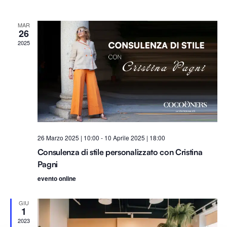
T
l
e
A
Na
A
e
viste
MAR
z
26
i
2025
Navig
o
n
a
l
a
d
a
26 Marzo 2025 | 10:00
-
10 Aprile 2025 | 18:00
t
Consulenza di stile personalizzato con Cristina
a
Pagni
.
evento online
GIU
1
2023