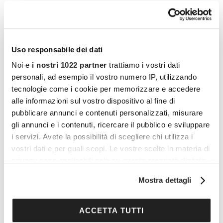
Uso responsabile dei dati
Noi e
i nostri 1022 partner
trattiamo i vostri dati
personali, ad esempio il vostro numero IP, utilizzando
tecnologie come i cookie per memorizzare e accedere
alle informazioni sul vostro dispositivo al fine di
pubblicare annunci e contenuti personalizzati, misurare
gli annunci e i contenuti, ricercare il pubblico e sviluppare
i servizi. Avete la possibilità di scegliere chi utilizza i
vostri dati e per quali scopi. Le vostre scelte in materia di
privacy sono applicabili solo su questa proprietà digitale
in cui avete effettuato le vostre scelte. È possibile
Mostra dettagli
modificare o revocare il proprio consenso in qualsiasi
I vantaggi di essere un
momento dalla Dichiarazione sui cookie o facendo clic
sull'icona di attivazione della privacy.
ACCETTA TUTTI
Cocooners