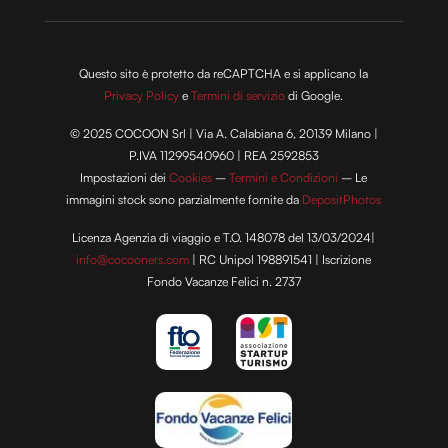
Questo sito è protetto da reCAPTCHA e si applicano la
Privacy Policy
e
Termini di servizio
di Google.
© 2025 COCOON Srl | Via A. Calabiana 6, 20139 Milano |
P.IVA 11299540960 | REA 2592853
Impostazioni dei
Cookies
–
Termini e Condizioni
– Le
immagini stock sono parzialmente fornite da
DepositPhotos
Licenza Agenzia di viaggio e T.O. 148078 del 13/03/2024|
info@cocooners.com
| RC Unipol 198891541 | Iscrizione
Fondo Vacanze Felici n. 2737