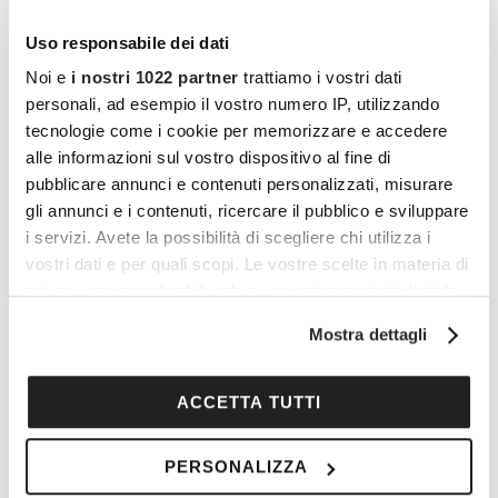
Uso responsabile dei dati
Noi e
i nostri 1022 partner
trattiamo i vostri dati
personali, ad esempio il vostro numero IP, utilizzando
tecnologie come i cookie per memorizzare e accedere
alle informazioni sul vostro dispositivo al fine di
pubblicare annunci e contenuti personalizzati, misurare
gli annunci e i contenuti, ricercare il pubblico e sviluppare
i servizi. Avete la possibilità di scegliere chi utilizza i
vostri dati e per quali scopi. Le vostre scelte in materia di
privacy sono applicabili solo su questa proprietà digitale
in cui avete effettuato le vostre scelte. È possibile
Mostra dettagli
modificare o revocare il proprio consenso in qualsiasi
I vantaggi di essere un
momento dalla Dichiarazione sui cookie o facendo clic
Cocooners
sull'icona di attivazione della privacy.
ACCETTA TUTTI
Con il tuo consenso, vorremmo anche:
PERSONALIZZA
raccogliere informazioni sulla tua posizione