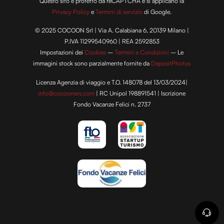
Questo sito è protetto da reCAPTCHA e si applicano la
Privacy Policy
e
Termini di servizio
di Google.
© 2025 COCOON Srl | Via A. Calabiana 6, 20139 Milano |
P.IVA 11299540960 | REA 2592853
Impostazioni dei
Cookies
–
Termini e Condizioni
– Le
immagini stock sono parzialmente fornite da
DepositPhotos
Licenza Agenzia di viaggio e T.O. 148078 del 13/03/2024|
info@cocooners.com
| RC Unipol 198891541 | Iscrizione
Fondo Vacanze Felici n. 2737