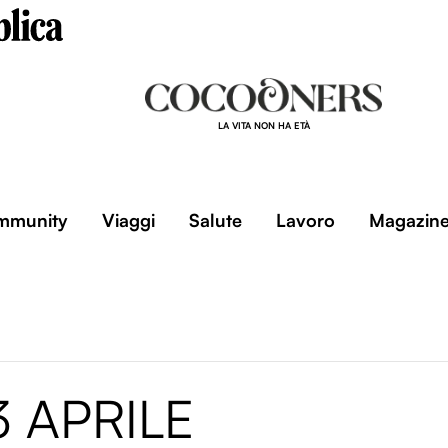
LA VITA NON HA ETÀ
mmunity
Viaggi
Salute
Lavoro
Magazin
 APRILE