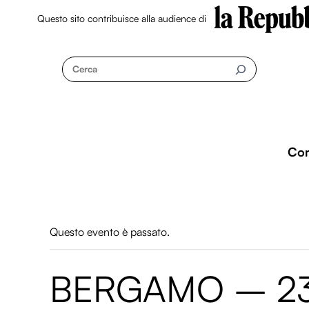
Questo sito contribuisce alla audience di
Skip
to
Cerca
content
Co
Questo evento è passato.
BERGAMO – 23