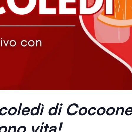
coledì
di Cocooner
ono vita!