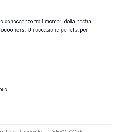
ve conoscenze tra i membri della nostra
. Un’occasione perfetta per
 Cocooners
ile.
to. Dopo l’acquisto del SERVIZIO di