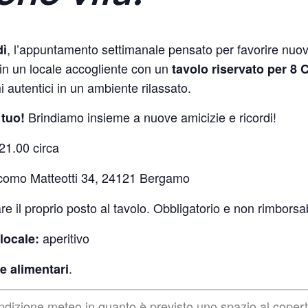
, l’appuntamento settimanale pensato per favorire nuo
dì
in un locale accogliente con un
tavolo riservato per 8
 autentici in un ambiente rilassato.
Brindiamo insieme a nuove amicizie e ricordi!
l tuo!
21.00 circa
omo Matteotti 34, 24121 Bergamo
re il proprio posto al tavolo. Obbligatorio e non rimborsab
aperitivo
locale:
.
e alimentari
ondizione meteo in quanto è previsto uno spazio al coper