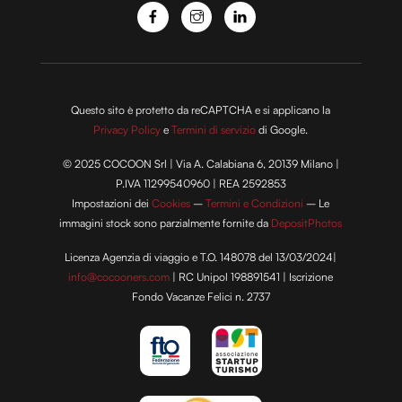
Questo sito è protetto da reCAPTCHA e si applicano la
Privacy Policy
e
Termini di servizio
di Google.
© 2025 COCOON Srl | Via A. Calabiana 6, 20139 Milano |
P.IVA 11299540960 | REA 2592853
Impostazioni dei
Cookies
–
Termini e Condizioni
– Le
immagini stock sono parzialmente fornite da
DepositPhotos
Licenza Agenzia di viaggio e T.O. 148078 del 13/03/2024|
info@cocooners.com
| RC Unipol 198891541 | Iscrizione
Fondo Vacanze Felici n. 2737