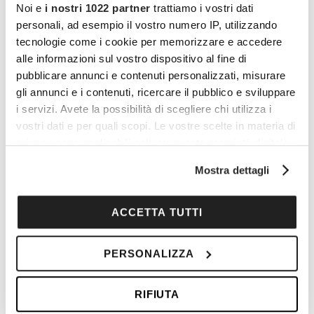
Noi e
i nostri 1022 partner
trattiamo i vostri dati
personali, ad esempio il vostro numero IP, utilizzando
tecnologie come i cookie per memorizzare e accedere
alle informazioni sul vostro dispositivo al fine di
pubblicare annunci e contenuti personalizzati, misurare
gli annunci e i contenuti, ricercare il pubblico e sviluppare
I vantaggi di essere un
i servizi. Avete la possibilità di scegliere chi utilizza i
vostri dati e per quali scopi. Le vostre scelte in materia di
Cocooners
privacy sono applicabili solo su questa proprietà digitale
in cui avete effettuato le vostre scelte. È possibile
Mostra dettagli
modificare o revocare il proprio consenso in qualsiasi
momento dalla Dichiarazione sui cookie o facendo clic
sull'icona di attivazione della privacy.
ACCETTA TUTTI
Con il tuo consenso, vorremmo anche:
PERSONALIZZA
raccogliere informazioni sulla tua posizione
geografica, con un'approssimazione di qualche
RIFIUTA
metro,
Identificare il tuo dispositivo, scansionandolo