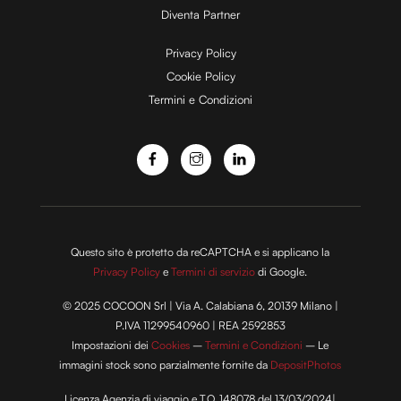
Diventa Partner
Privacy Policy
Cookie Policy
Termini e Condizioni
Questo sito è protetto da reCAPTCHA e si applicano la
Privacy Policy
e
Termini di servizio
di Google.
© 2025 COCOON Srl | Via A. Calabiana 6, 20139 Milano |
P.IVA 11299540960 | REA 2592853
Impostazioni dei
Cookies
–
Termini e Condizioni
– Le
immagini stock sono parzialmente fornite da
DepositPhotos
Licenza Agenzia di viaggio e T.O. 148078 del 13/03/2024|