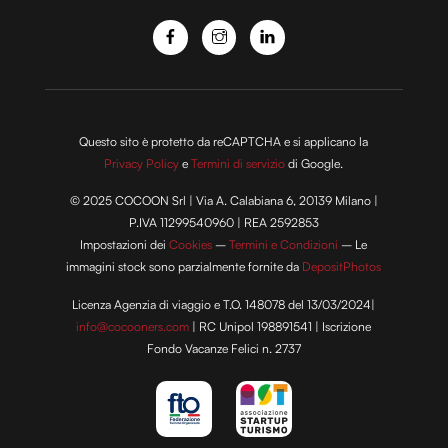
Questo sito è protetto da reCAPTCHA e si applicano la
Privacy Policy
e
Termini di servizio
di Google.
© 2025 COCOON Srl | Via A. Calabiana 6, 20139 Milano |
P.IVA 11299540960 | REA 2592853
Impostazioni dei
Cookies
–
Termini e Condizioni
– Le
immagini stock sono parzialmente fornite da
DepositPhotos
Licenza Agenzia di viaggio e T.O. 148078 del 13/03/2024|
info@cocooners.com
| RC Unipol 198891541 | Iscrizione
Fondo Vacanze Felici n. 2737