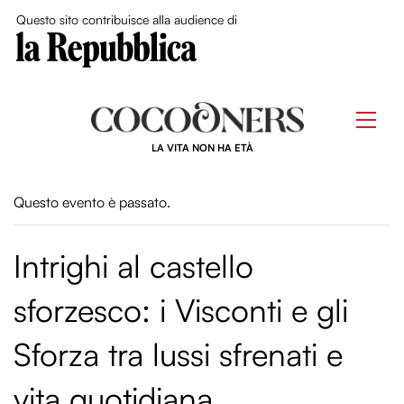
Close Me
Questo sito contribuisce alla audience di
Skip
to
Men
content
LA VITA NON HA ETÀ
Questo evento è passato.
Intrighi al castello
sforzesco: i Visconti e gli
Sforza tra lussi sfrenati e
vita quotidiana