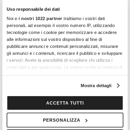
Uso responsabile dei dati
Noi e
i nostri 1022 partner
trattiamo i vostri dati
personali, ad esempio il vostro numero IP, utilizzando
tecnologie come i cookie per memorizzare e accedere
alle informazioni sul vostro dispositivo al fine di
pubblicare annunci e contenuti personalizzati, misurare
gli annunci e i contenuti, ricercare il pubblico e sviluppare
i servizi. Avete la possibilità di scegliere chi utilizza i
vostri dati e per quali scopi. Le vostre scelte in materia di
I vantaggi di essere un
privacy sono applicabili solo su questa proprietà digitale
in cui avete effettuato le vostre scelte. È possibile
Cocooners
Mostra dettagli
modificare o revocare il proprio consenso in qualsiasi
momento dalla Dichiarazione sui cookie o facendo clic
sull'icona di attivazione della privacy.
ACCETTA TUTTI
Con il tuo consenso, vorremmo anche:
PERSONALIZZA
raccogliere informazioni sulla tua posizione