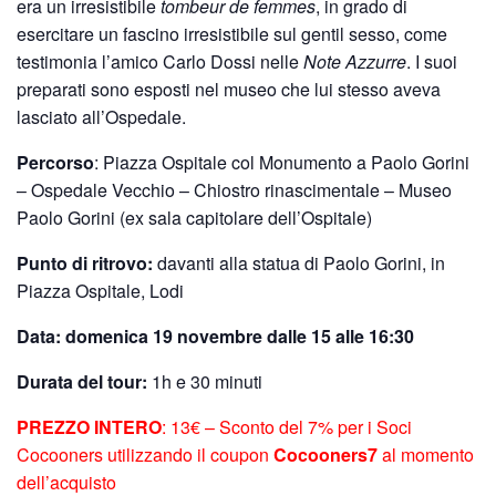
era un irresistibile
tombeur de femmes
, in grado di
esercitare un fascino irresistibile sul gentil sesso, come
testimonia l’amico Carlo Dossi nelle
Note Azzurre
. I suoi
preparati sono esposti nel museo che lui stesso aveva
lasciato all’Ospedale.
Percorso
: Piazza Ospitale col Monumento a Paolo Gorini
– Ospedale Vecchio – Chiostro rinascimentale – Museo
Paolo Gorini (ex sala capitolare dell’Ospitale)
Punto di ritrovo:
davanti alla statua di Paolo Gorini, in
Piazza Ospitale, Lodi
Data: domenica 19 novembre dalle 15 alle 16:30
Durata del tour:
1h e 30 minuti
PREZZO INTERO
: 13€ – Sconto del 7% per i Soci
Cocooners utilizzando il coupon
Cocooners7
al momento
dell’acquisto