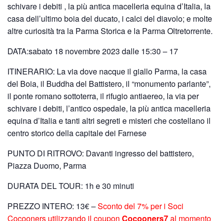
schivare i debiti , la più antica macelleria equina d’Italia, la
casa dell’ultimo boia del ducato, i calci del diavolo; e molte
altre curiosità tra la Parma Storica e la Parma Oltretorrente.
DATA:sabato 18 novembre 2023 dalle 15:30 – 17
ITINERARIO: La via dove nacque il giallo Parma, la casa
del Boia, il Buddha del Battistero, il “monumento parlante”,
il ponte romano sottoterra, il rifugio antiaereo, la via per
schivare i debiti, l’antico ospedale, la più antica macelleria
equina d’Italia e tanti altri segreti e misteri che costellano il
centro storico della capitale dei Farnese
PUNTO DI RITROVO: Davanti ingresso del battistero,
Piazza Duomo, Parma
DURATA DEL TOUR: 1h e 30 minuti
PREZZO INTERO: 13€ –
Sconto del 7% per i Soci
Cocooners utilizzando il coupon
Cocooners7
al momento