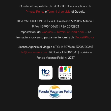
Questo sito è protetto da reCAPTCHA e si applicano la
Privacy Policy
e
Termini di servizio
di Google.
© 2025 COCOON Srl | Via A. Calabiana 6, 20139 Milano |
P.IVA 11299540960 | REA 2592853
Impostazioni dei
Cookies
–
Termini e Condizioni
– Le
immagini stock sono parzialmente fornite da
DepositPhotos
Licenza Agenzia di viaggio e T.O. 148078 del 13/03/2024|
info@cocooners.com
| RC Unipol 198891541 | Iscrizione
Fondo Vacanze Felici n. 2737