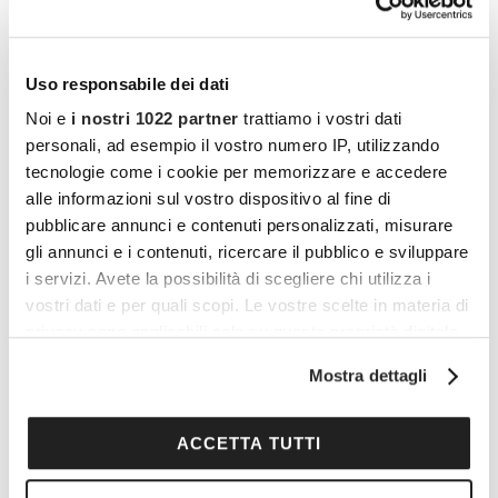
Uso responsabile dei dati
Noi e
i nostri 1022 partner
trattiamo i vostri dati
personali, ad esempio il vostro numero IP, utilizzando
tecnologie come i cookie per memorizzare e accedere
alle informazioni sul vostro dispositivo al fine di
pubblicare annunci e contenuti personalizzati, misurare
gli annunci e i contenuti, ricercare il pubblico e sviluppare
i servizi. Avete la possibilità di scegliere chi utilizza i
vostri dati e per quali scopi. Le vostre scelte in materia di
privacy sono applicabili solo su questa proprietà digitale
in cui avete effettuato le vostre scelte. È possibile
Mostra dettagli
I vantaggi di essere un
modificare o revocare il proprio consenso in qualsiasi
momento dalla Dichiarazione sui cookie o facendo clic
Cocooners
sull'icona di attivazione della privacy.
ACCETTA TUTTI
Con il tuo consenso, vorremmo anche: