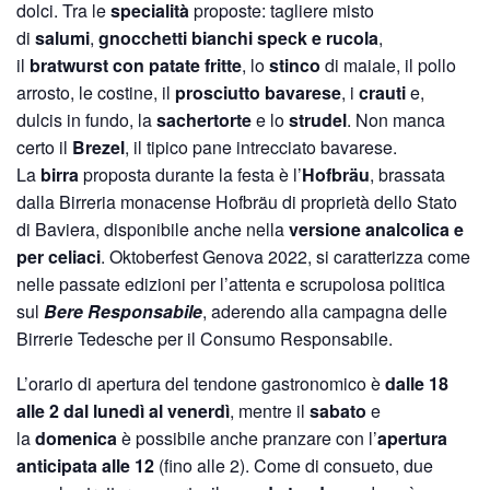
dolci. Tra le
specialità
proposte: tagliere misto
di
salumi
,
gnocchetti bianchi speck e rucola
,
il
bratwurst con patate fritte
, lo
stinco
di maiale, il pollo
arrosto, le costine, il
prosciutto bavarese
, i
crauti
e,
dulcis in fundo, la
sachertorte
e lo
strudel
. Non manca
certo il
Brezel
, il tipico pane intrecciato bavarese.
La
birra
proposta durante la festa è l’
Hofbräu
, brassata
dalla Birreria monacense Hofbräu di proprietà dello Stato
di Baviera, disponibile anche nella
versione analcolica e
per celiaci
. Oktoberfest Genova 2022, si caratterizza come
nelle passate edizioni per l’attenta e scrupolosa politica
sul
Bere Responsabile
, aderendo alla campagna delle
Birrerie Tedesche per il Consumo Responsabile.
L’orario di apertura del tendone gastronomico è
dalle 18
alle 2 dal lunedì al venerdì
, mentre il
sabato
e
la
domenica
è possibile anche pranzare con l’
apertura
anticipata alle 12
(fino alle 2). Come di consueto, due