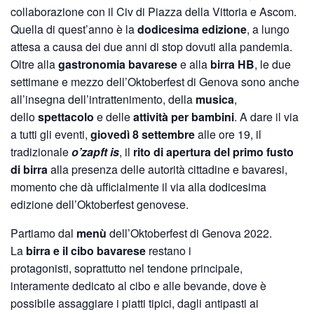
collaborazione con il Civ di Piazza della Vittoria e Ascom.
Quella di quest’anno è la
dodicesima edizione
, a lungo
attesa a causa dei due anni di stop dovuti alla pandemia.
Oltre alla
gastronomia bavarese
e alla
birra HB
, le due
settimane e mezzo dell’Oktoberfest di Genova sono anche
all’insegna dell’intrattenimento, della
musica
,
dello
spettacolo
e delle
attività per bambini
. A dare il via
a tutti gli eventi,
giovedì 8 settembre
alle ore 19, il
tradizionale
o’zapft is
, il
rito di apertura del primo fusto
di birra
alla presenza delle autorità cittadine e bavaresi,
momento che dà ufficialmente il via alla dodicesima
edizione dell’Oktoberfest genovese.
Partiamo dal
menù
dell’Oktoberfest di Genova 2022.
La
birra e il cibo bavarese
restano i
protagonisti, soprattutto nel tendone principale,
interamente dedicato al cibo e alle bevande, dove è
possibile assaggiare i piatti tipici, dagli antipasti ai