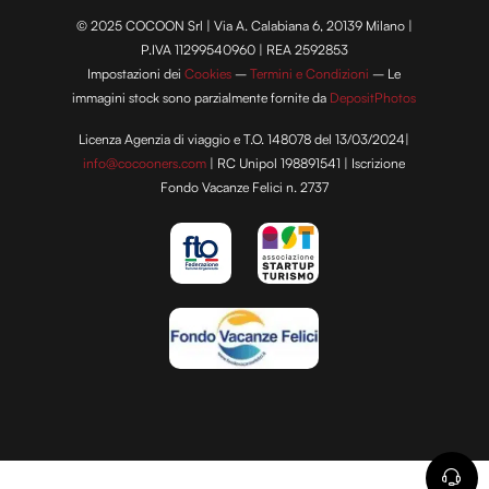
© 2025 COCOON Srl | Via A. Calabiana 6, 20139 Milano |
P.IVA 11299540960 | REA 2592853
Impostazioni dei
Cookies
–
Termini e Condizioni
– Le
immagini stock sono parzialmente fornite da
DepositPhotos
Licenza Agenzia di viaggio e T.O. 148078 del 13/03/2024|
info@cocooners.com
| RC Unipol 198891541 | Iscrizione
Fondo Vacanze Felici n. 2737