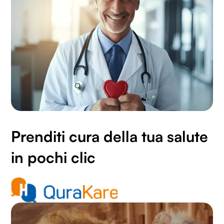
Utilizziamo i cookie per personalizzare contenuti ed
annunci, per fornire funzionalità dei social media e per
analizzare il nostro traffico. Condividiamo inoltre
informazioni sul modo in cui utilizzi il nostro sito con i
nostri partner che si occupano di analisi dei dati web,
pubblicità e social media, i quali potrebbero combinarle
con altre informazioni che hai fornito loro o che hanno
raccolto dal tuo utilizzo dei loro servizi.
Prenditi cura della tua salute
in pochi clic