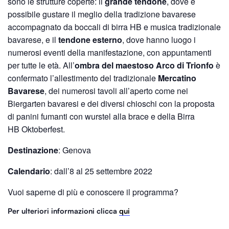
sono le strutture coperte: il
grande tendone
, dove è
possibile gustare il meglio della tradizione bavarese
accompagnato da boccali di birra HB e musica tradizionale
bavarese, e il
tendone esterno
, dove hanno luogo i
numerosi eventi della manifestazione, con appuntamenti
per tutte le età. All’
ombra del maestoso Arco di Trionfo
è
confermato l’allestimento del tradizionale
Mercatino
Bavarese
, dei numerosi tavoli all’aperto come nei
Biergarten bavaresi e dei diversi chioschi con la proposta
di panini fumanti con wurstel alla brace e della Birra
HB Oktoberfest.
Destinazione
: Genova
Calendario
: dall’8 al 25 settembre 2022
Vuoi saperne di più e conoscere il programma?
Per ulteriori informazioni clicca
qui