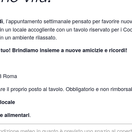
, l’appuntamento settimanale pensato per favorire nuo
dì
n un locale accogliente con un tavolo riservato per i Co
in un ambiente rilassato.
il tuo! Brindiamo insieme a nuove amicizie e ricordi!
153 Roma
re il proprio posto al tavolo. Obbligatorio e non rimborsab
locale
.
e alimentari
condizione meteo in quanto è previsto uno spazio al cope