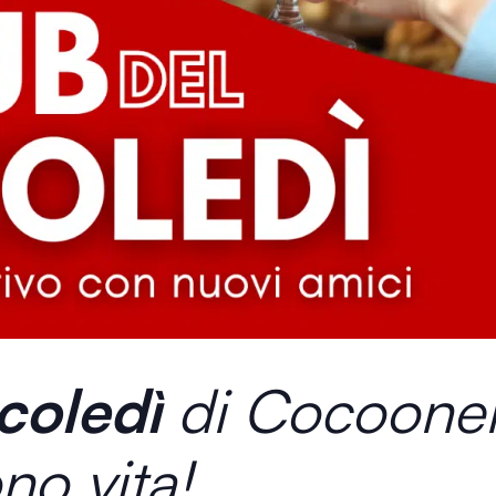
coledì
di Cocooner
no vita!