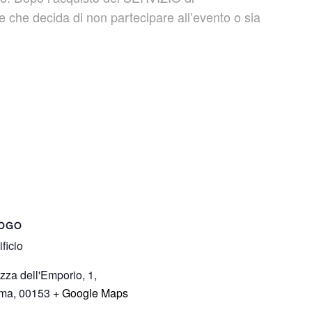
che decida di non partecipare all’evento o sia
OGO
ificio
zza dell'Emporio, 1,
ma
,
00153
+ Google Maps