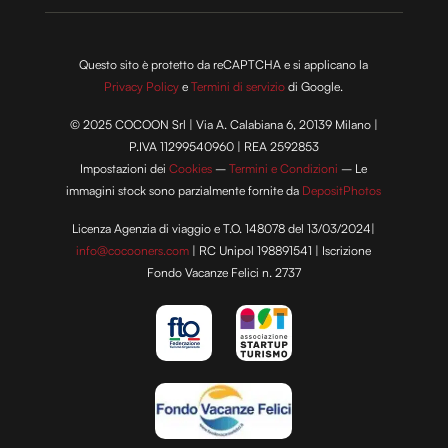
Questo sito è protetto da reCAPTCHA e si applicano la
Privacy Policy
e
Termini di servizio
di Google.
© 2025 COCOON Srl | Via A. Calabiana 6, 20139 Milano |
P.IVA 11299540960 | REA 2592853
Impostazioni dei
Cookies
–
Termini e Condizioni
– Le
immagini stock sono parzialmente fornite da
DepositPhotos
Licenza Agenzia di viaggio e T.O. 148078 del 13/03/2024|
info@cocooners.com
| RC Unipol 198891541 | Iscrizione
Fondo Vacanze Felici n. 2737