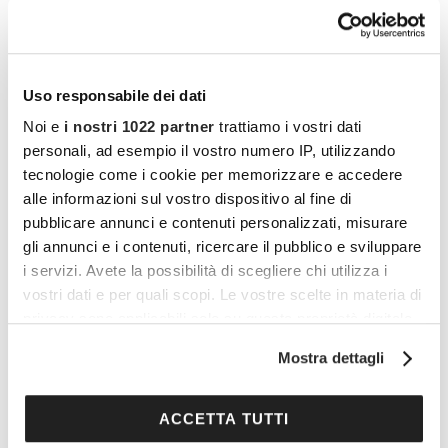
Uso responsabile dei dati
Noi e
i nostri 1022 partner
trattiamo i vostri dati
personali, ad esempio il vostro numero IP, utilizzando
tecnologie come i cookie per memorizzare e accedere
alle informazioni sul vostro dispositivo al fine di
pubblicare annunci e contenuti personalizzati, misurare
gli annunci e i contenuti, ricercare il pubblico e sviluppare
i servizi. Avete la possibilità di scegliere chi utilizza i
vostri dati e per quali scopi. Le vostre scelte in materia di
privacy sono applicabili solo su questa proprietà digitale
in cui avete effettuato le vostre scelte. È possibile
Mostra dettagli
modificare o revocare il proprio consenso in qualsiasi
I vantaggi di essere un
momento dalla Dichiarazione sui cookie o facendo clic
sull'icona di attivazione della privacy.
ACCETTA TUTTI
Cocooners