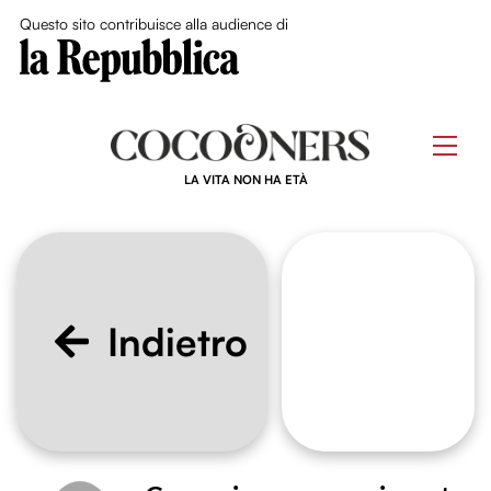
Close Me
Questo sito contribuisce alla audience di
Skip
to
Men
content
LA VITA NON HA ETÀ
Indietro