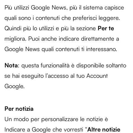
Più utilizzi Google News, più il sistema capisce
Utilizziamo i cookie per personalizzare contenuti ed
annunci, per fornire funzionalità dei social media e per
quali sono i contenuti che preferisci leggere.
analizzare il nostro traffico. Condividiamo inoltre
Quindi più lo utilizzi e più la sezione
Per te
informazioni sul modo in cui utilizzi il nostro sito con i
nostri partner che si occupano di analisi dei dati web,
migliora. Puoi anche indicare direttamente a
pubblicità e social media, i quali potrebbero combinarle
Google News quali contenuti ti interessano.
con altre informazioni che hai fornito loro o che hanno
raccolto dal tuo utilizzo dei loro servizi.
Nota
: questa funzionalità è disponibile soltanto
se hai eseguito l’accesso al tuo Account
Google.
Per notizia
Un modo per personalizzare le notizie è
Indicare a Google che vorresti “
Altre notizie