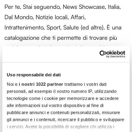
Per te, Stai seguendo, News Showcase, Italia,
Dal Mondo, Notizie locali, Affari,
Intrattenimento, Sport, Salute (ed altre). È una
catalogazione che ti permette di trovare più
rapidamente le informazioni che cerchi.
Nota
: le notizie incluse nei riquadri
Showcase
sono gestite dagli editori. Potresti trovare
Uso responsabile dei dati
queste notizie anche nella sezione
Per te
. In
Noi e
i nostri 1022 partner
trattiamo i vostri dati
personali, ad esempio il vostro numero IP, utilizzando
questa sezione puoi dare priorità alle notizie
tecnologie come i cookie per memorizzare e accedere
provenienti dagli editori che preferisci, basta
alle informazioni sul vostro dispositivo al fine di
pubblicare annunci e contenuti personalizzati, misurare
selezionare la stellina
Segui
.
gli annunci e i contenuti, ricercare il pubblico e sviluppare
i servizi. Avete la possibilità di scegliere chi utilizza i
Ricordati
: che l’accesso ad alcuni notizie