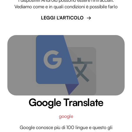
I dispositivi Android possono essere rintracciati.
informazioni sul modo in cui utilizzi il nostro sito con i
Vediamo come e in quali condizioni è possibile farlo
nostri partner che si occupano di analisi dei dati web,
pubblicità e social media, i quali potrebbero combinarle
LEGGI L'ARTICOLO
con altre informazioni che hai fornito loro o che hanno
raccolto dal tuo utilizzo dei loro servizi.
Google Translate
google
Google conosce più di 100 lingue e questo gli