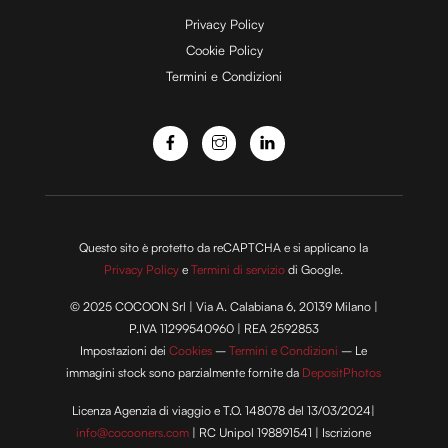
Privacy Policy
Cookie Policy
Termini e Condizioni
Questo sito è protetto da reCAPTCHA e si applicano la
Privacy Policy
e
Termini di servizio
di Google.
© 2025 COCOON Srl | Via A. Calabiana 6, 20139 Milano |
P.IVA 11299540960 | REA 2592853
Impostazioni dei
Cookies
–
Termini e Condizioni
– Le
immagini stock sono parzialmente fornite da
DepositPhotos
Licenza Agenzia di viaggio e T.O. 148078 del 13/03/2024|
info@cocooners.com
| RC Unipol 198891541 | Iscrizione