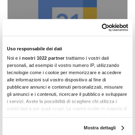
Uso responsabile dei dati
Come impostare i
Noi e
i nostri 1022 partner
trattiamo i vostri dati
personali, ad esempio il vostro numero IP, utilizzando
promemoria con
tecnologie come i cookie per memorizzare e accedere
alle informazioni sul vostro dispositivo al fine di
Google Calendar
pubblicare annunci e contenuti personalizzati, misurare
gli annunci e i contenuti, ricercare il pubblico e sviluppare
google
i servizi. Avete la possibilità di scegliere chi utilizza i
vostri dati e per quali scopi. Le vostre scelte in materia di
Come impostare e gestire i promemoria per non
privacy sono applicabili solo su questa proprietà digitale
scordarsi più nulla con Google Calendar
in cui avete effettuato le vostre scelte. È possibile
Mostra dettagli
modificare o revocare il proprio consenso in qualsiasi
LEGGI L'ARTICOLO