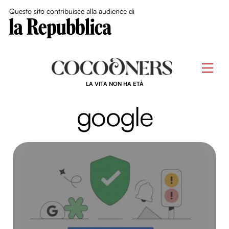
Close Me
Questo sito contribuisce alla audience di
Skip
to
Men
content
LA VITA NON HA ETÀ
google