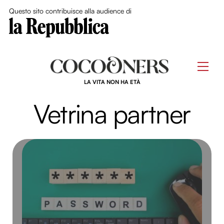
Close Me
Questo sito contribuisce alla audience di
Skip
to
Men
content
LA VITA NON HA ETÀ
Vetrina partner