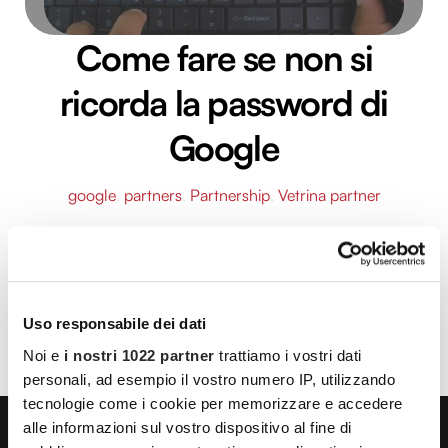
Come fare se non si
ricorda la password di
Google
google
,
partners
,
Partnership
,
Vetrina partner
Google Foto è l’applicazione che non solo organizza
al meglio tutti i nostri ricordi ma che ci permette
anche di salvarli in modo sicuro e di renderli
accessibili anche su altri dispositivi
Uso responsabile dei dati
LEGGI L'ARTICOLO
Noi e
i nostri 1022 partner
trattiamo i vostri dati
personali, ad esempio il vostro numero IP, utilizzando
tecnologie come i cookie per memorizzare e accedere
alle informazioni sul vostro dispositivo al fine di