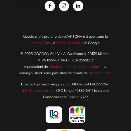
modificare o ritirare il tuo consenso in qualsiasi momento
dalla Dichiarazione sui cookie.
Utilizziamo i cookie per personalizzare contenuti ed
annunci, per fornire funzionalità dei social media e per
Questo sito è protetto da reCAPTCHA e si applicano la
analizzare il nostro traffico. Condividiamo inoltre
Privacy Policy
e
Termini di servizio
di Google.
informazioni sul modo in cui utilizzi il nostro sito con i
© 2025 COCOON Srl | Via A. Calabiana 6, 20139 Milano |
nostri partner che si occupano di analisi dei dati web,
P.IVA 11299540960 | REA 2592853
pubblicità e social media, i quali potrebbero combinarle
Impostazioni dei
Cookies
–
Termini e Condizioni
– Le
con altre informazioni che hai fornito loro o che hanno
immagini stock sono parzialmente fornite da
DepositPhotos
raccolto dal tuo utilizzo dei loro servizi.
Licenza Agenzia di viaggio e T.O. 148078 del 13/03/2024|
info@cocooners.com
| RC Unipol 198891541 | Iscrizione
Fondo Vacanze Felici n. 2737