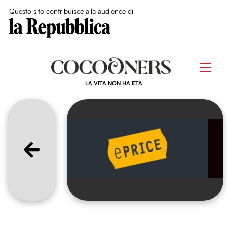
Close Me
Questo sito contribuisce alla audience di
Skip
to
Men
content
LA VITA NON HA ETÀ