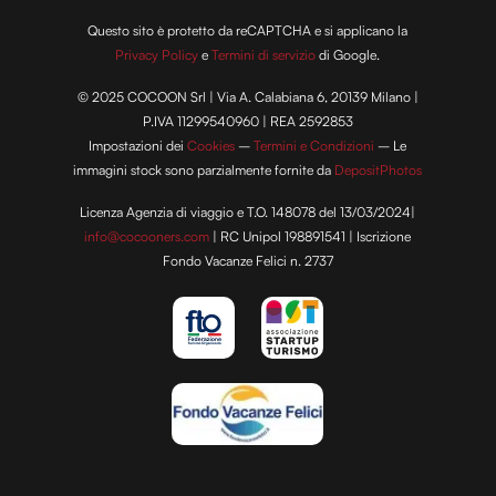
Questo sito è protetto da reCAPTCHA e si applicano la
Privacy Policy
e
Termini di servizio
di Google.
© 2025 COCOON Srl | Via A. Calabiana 6, 20139 Milano |
P.IVA 11299540960 | REA 2592853
Impostazioni dei
Cookies
–
Termini e Condizioni
– Le
immagini stock sono parzialmente fornite da
DepositPhotos
Licenza Agenzia di viaggio e T.O. 148078 del 13/03/2024|
info@cocooners.com
| RC Unipol 198891541 | Iscrizione
Fondo Vacanze Felici n. 2737