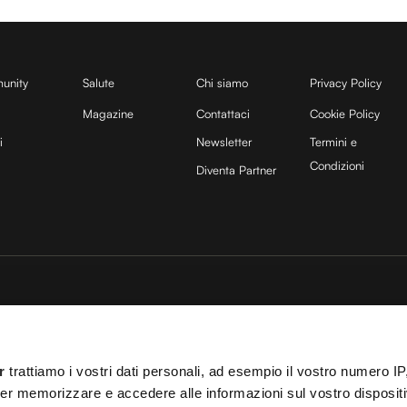
unity
Salute
Chi siamo
Privacy Policy
Magazine
Contattaci
Cookie Policy
i
Newsletter
Termini e
Condizioni
Diventa Partner
sito è protetto da reCAPTCHA e si applicano la
Privacy Policy
e
Termini di servizio
di
25 COCOON Srl | Via A. Calabiana 6, 20139 Milano | P.IVA 11299540960 | REA 25
r
trattiamo i vostri dati personali, ad esempio il vostro numero IP
ei
Cookies
–
Termini e Condizioni
– Le immagini stock sono parzialmente fornite da
er memorizzare e accedere alle informazioni sul vostro dispositiv