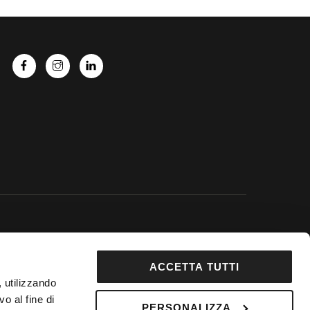
 Google.
ACCETTA TUTTI
92853
, utilizzando
DepositPhotos
o al fine di
PERSONALIZZA