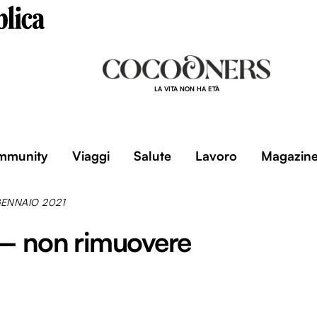
LA VITA NON HA ETÀ
mmunity
Viaggi
Salute
Lavoro
Magazin
GENNAIO 2021
 – non rimuovere