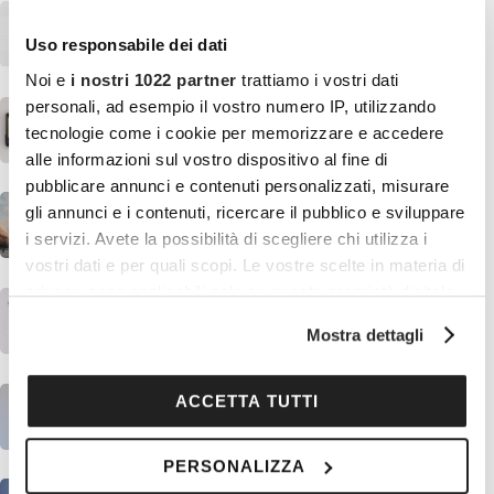
Eventi
214 membri
Uso responsabile dei dati
Noi e
i nostri 1022 partner
trattiamo i vostri dati
personali, ad esempio il vostro numero IP, utilizzando
Musica & Arte
tecnologie come i cookie per memorizzare e accedere
149 membri
alle informazioni sul vostro dispositivo al fine di
pubblicare annunci e contenuti personalizzati, misurare
Milano
gli annunci e i contenuti, ricercare il pubblico e sviluppare
120 membri
i servizi. Avete la possibilità di scegliere chi utilizza i
vostri dati e per quali scopi. Le vostre scelte in materia di
privacy sono applicabili solo su questa proprietà digitale
Hobby, Passatempi, Sport
in cui avete effettuato le vostre scelte. È possibile
118 membri
Mostra dettagli
modificare o revocare il proprio consenso in qualsiasi
momento dalla Dichiarazione sui cookie o facendo clic
Letteratura
sull'icona di attivazione della privacy.
ACCETTA TUTTI
111 membri
Con il tuo consenso, vorremmo anche:
PERSONALIZZA
raccogliere informazioni sulla tua posizione
Cinema e Serie TV