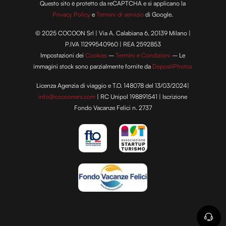
Questo sito è protetto da reCAPTCHA e si applicano la
Privacy Policy
e
Termini di servizio
di Google.
© 2025 COCOON Srl | Via A. Calabiana 6, 20139 Milano |
P.IVA 11299540960 | REA 2592853
Impostazioni dei
Cookies
–
Termini e Condizioni
– Le
immagini stock sono parzialmente fornite da
DepositPhotos
Licenza Agenzia di viaggio e T.O. 148078 del 13/03/2024|
info@cocooners.com
| RC Unipol 198891541 | Iscrizione
Fondo Vacanze Felici n. 2737