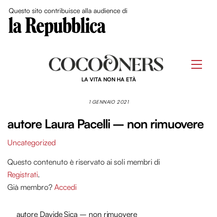
Close Me
Questo sito contribuisce alla audience di
Skip
to
Men
content
LA VITA NON HA ETÀ
1 GENNAIO 2021
autore Laura Pacelli – non rimuovere
Uncategorized
Questo contenuto è riservato ai soli membri di
Registrati
.
Già membro?
Accedi
autore Davide Sica – non rimuovere