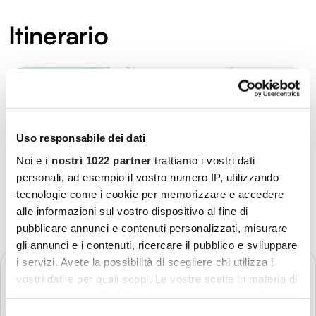
Itinerario
Uso responsabile dei dati
Noi e
i nostri 1022 partner
trattiamo i vostri dati
personali, ad esempio il vostro numero IP, utilizzando
tecnologie come i cookie per memorizzare e accedere
alle informazioni sul vostro dispositivo al fine di
pubblicare annunci e contenuti personalizzati, misurare
gli annunci e i contenuti, ricercare il pubblico e sviluppare
i servizi. Avete la possibilità di scegliere chi utilizza i
GIORNO 1
Partenza - Monaco di Baviera
vostri dati e per quali scopi. Le vostre scelte in materia di
privacy sono applicabili solo su questa proprietà digitale
Più dettagli
in cui avete effettuato le vostre scelte. È possibile