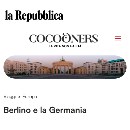
Clos
Questo sito contribuisce alla audience di
Skip
to
Men
content
LA VITA NON HA ETÀ
Viaggi
>
Europa
Berlino e la Germania