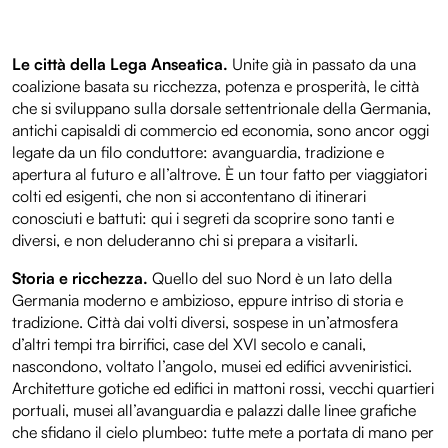
Le città della Lega Anseatica.
Unite già in passato da una
coalizione basata su ricchezza, potenza e prosperità, le città
che si sviluppano sulla dorsale settentrionale della Germania,
antichi capisaldi di commercio ed economia, sono ancor oggi
legate da un filo conduttore: avanguardia, tradizione e
apertura al futuro e all’altrove. È un tour fatto per viaggiatori
colti ed esigenti, che non si accontentano di itinerari
conosciuti e battuti: qui i segreti da scoprire sono tanti e
diversi, e non deluderanno chi si prepara a visitarli.
Storia e ricchezza.
Quello del suo Nord è un lato della
Germania moderno e ambizioso, eppure intriso di storia e
tradizione. Città dai volti diversi, sospese in un’atmosfera
d’altri tempi tra birrifici, case del XVI secolo e canali,
nascondono, voltato l’angolo, musei ed edifici avveniristici.
Architetture gotiche ed edifici in mattoni rossi, vecchi quartieri
portuali, musei all’avanguardia e palazzi dalle linee grafiche
che sfidano il cielo plumbeo: tutte mete a portata di mano per