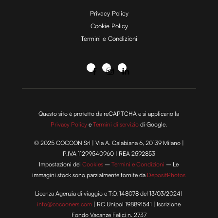
Privacy Policy
Cookie Policy
Termini e Condizioni
Questo sito è protetto da reCAPTCHA e si applicano la
Privacy Policy
e
Termini di servizio
di Google.
© 2025 COCOON Srl | Via A. Calabiana 6, 20139 Milano |
P.IVA 11299540960 | REA 2592853
Impostazioni dei
Cookies
–
Termini e Condizioni
– Le
immagini stock sono parzialmente fornite da
DepositPhotos
Licenza Agenzia di viaggio e T.O. 148078 del 13/03/2024|
info@cocooners.com
| RC Unipol 198891541 | Iscrizione
Fondo Vacanze Felici n. 2737