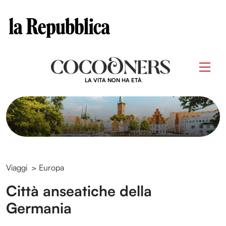
Clos
Questo sito contribuisce alla audience di
Skip
to
Men
content
LA VITA NON HA ETÀ
Viaggi
>
Europa
Città anseatiche della
Germania