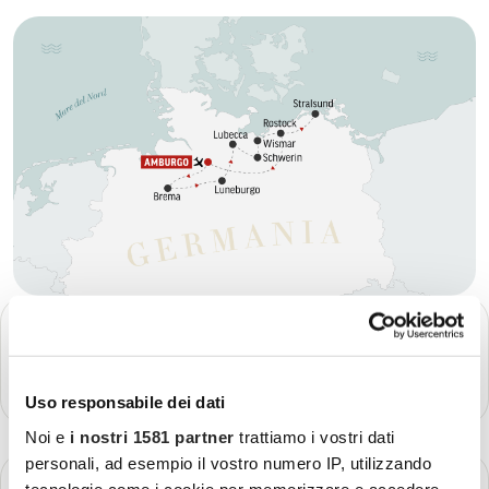
GIORNO 1
Partenza - Amburgo
Più dettagli
Uso responsabile dei dati
Noi e
i nostri 1581 partner
trattiamo i vostri dati
personali, ad esempio il vostro numero IP, utilizzando
GIORNO 2
tecnologie come i cookie per memorizzare e accedere