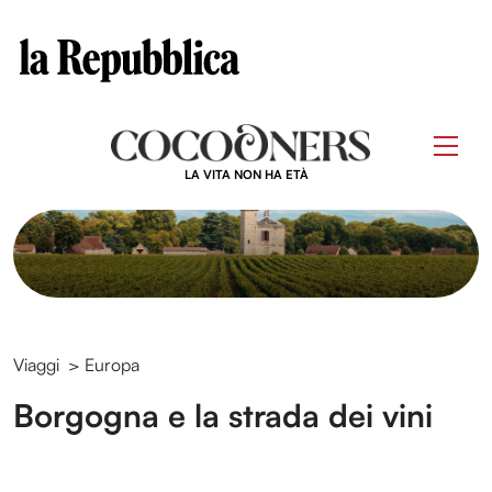
Clos
Questo sito contribuisce alla audience di
Skip
to
Men
content
LA VITA NON HA ETÀ
Viaggi
>
Europa
Borgogna e la strada dei vini