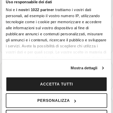
Uso responsabile dei dati
Più dettagli
Noi e
i nostri 1022 partner
trattiamo i vostri dati
personali, ad esempio il vostro numero IP, utilizzando
tecnologie come i cookie per memorizzare e accedere
alle informazioni sul vostro dispositivo al fine di
GIORNO 2
pubblicare annunci e contenuti personalizzati, misurare
Montbard - Vézelay - Digione
gli annunci e i contenuti, ricercare il pubblico e sviluppare
Più dettagli
i servizi. Avete la possibilità di scegliere chi utilizza i
vostri dati e per quali scopi. Le vostre scelte in materia di
privacy sono applicabili solo su questa proprietà digitale
in cui avete effettuato le vostre scelte. È possibile
GIORNO 3
Mostra dettagli
Digione - Routes des Grands Crus - Beaune
modificare o revocare il proprio consenso in qualsiasi
momento dalla Dichiarazione sui cookie o facendo clic
Più dettagli
sull'icona di attivazione della privacy.
ACCETTA TUTTI
Con il tuo consenso, vorremmo anche:
PERSONALIZZA
raccogliere informazioni sulla tua posizione
GIORNO 4
Beaune - Cluny - Mâcon/Tournus
geografica, con un'approssimazione di qualche