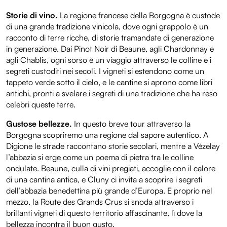
Storie di vino.
La regione francese della Borgogna è custode
di una grande tradizione vinicola, dove ogni grappolo è un
racconto di terre ricche, di storie tramandate di generazione
in generazione. Dai Pinot Noir di Beaune, agli Chardonnay e
agli Chablis, ogni sorso è un viaggio attraverso le colline e i
segreti custoditi nei secoli. I vigneti si estendono come un
tappeto verde sotto il cielo, e le cantine si aprono come libri
antichi, pronti a svelare i segreti di una tradizione che ha reso
celebri queste terre.
Gustose bellezze.
In questo breve tour attraverso la
Borgogna scopriremo una regione dal sapore autentico. A
Digione le strade raccontano storie secolari, mentre a Vézelay
l’abbazia si erge come un poema di pietra tra le colline
ondulate. Beaune, culla di vini pregiati, accoglie con il calore
di una cantina antica, e Cluny ci invita a scoprire i segreti
dell’abbazia benedettina più grande d’Europa. E proprio nel
mezzo, la Route des Grands Crus si snoda attraverso i
brillanti vigneti di questo territorio affascinante, lì dove la
bellezza incontra il buon gusto.