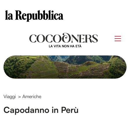
Clos
Questo sito contribuisce alla audience di
Skip
to
Men
content
LA VITA NON HA ETÀ
Viaggi
>
Americhe
Capodanno in Perù