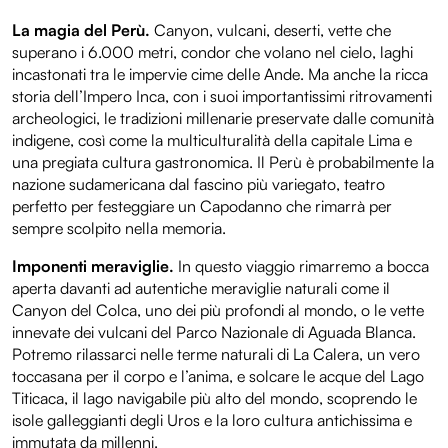
La magia del Perù.
Canyon, vulcani, deserti, vette che
superano i 6.000 metri, condor che volano nel cielo, laghi
incastonati tra le impervie cime delle Ande. Ma anche la ricca
storia dell’Impero Inca, con i suoi importantissimi ritrovamenti
archeologici, le tradizioni millenarie preservate dalle comunità
indigene, così come la multiculturalità della capitale Lima e
una pregiata cultura gastronomica. Il Perù è probabilmente la
nazione sudamericana dal fascino più variegato, teatro
perfetto per festeggiare un Capodanno che rimarrà per
sempre scolpito nella memoria.
Imponenti meraviglie.
In questo viaggio rimarremo a bocca
aperta davanti ad autentiche meraviglie naturali come il
Canyon del Colca, uno dei più profondi al mondo, o le vette
innevate dei vulcani del Parco Nazionale di Aguada Blanca.
Potremo rilassarci nelle terme naturali di La Calera, un vero
toccasana per il corpo e l’anima, e solcare le acque del Lago
Titicaca, il lago navigabile più alto del mondo, scoprendo le
isole galleggianti degli Uros e la loro cultura antichissima e
immutata da millenni.