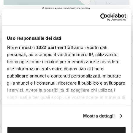
GIORNO 1
Partenza - Lima
Più dettagli
Uso responsabile dei dati
Noi e
i nostri 1022 partner
trattiamo i vostri dati
personali, ad esempio il vostro numero IP, utilizzando
GIORNO 2
tecnologie come i cookie per memorizzare e accedere
Lima
alle informazioni sul vostro dispositivo al fine di
pubblicare annunci e contenuti personalizzati, misurare
Più dettagli
gli annunci e i contenuti, ricercare il pubblico e sviluppare
i servizi. Avete la possibilità di scegliere chi utilizza i
vostri dati e per quali scopi. Le vostre scelte in materia di
GIORNO 3
privacy sono applicabili solo su questa proprietà digitale
Lima - Arequipa
in cui avete effettuato le vostre scelte. È possibile
Mostra dettagli
modificare o revocare il proprio consenso in qualsiasi
Più dettagli
momento dalla Dichiarazione sui cookie o facendo clic
sull'icona di attivazione della privacy.