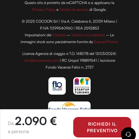
Questo sito è protetto da reCAPTCHA e si applicano la
Privacy Policy
e
Termini di servizio
di Google.
© 2025 COCOON Srl | Via A. Calabiana 6, 20139 Milano |
P.IVA 11299540960 | REA 2592853
Impostazioni dei
Cookies
–
Termini e Condizioni
– Le
immagini stock sono parzialmente fornite da
DepositPhotos
Licenza Agenzia di viaggio e T.O. 148078 del 13/03/2024|
info@cocooners.com
| RC Unipol 198891541 | Iscrizione
Fondo Vacanze Felici n. 2737
2.090 €
Da
RICHIEDI IL
PREVENTIVO
a persona