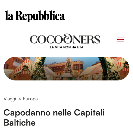
Clos
Questo sito contribuisce alla audience di
Skip
to
Men
content
LA VITA NON HA ETÀ
Viaggi
>
Europa
Capodanno nelle Capitali
Baltiche