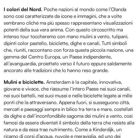
I colori del Nord.
Poche nazioni al mondo come l’Olanda
sono così caratterizzate da icone e immagini, che a volte
sembrano cliché ma più spesso rappresentano visualizzazioni
potenti della sua vera anima. Con questo circoscritto ma
intenso tour toccheremo con mano mulini a vento, tulipani,
dipinti color pastello, biciclette, dighe e canali. Tutti simboli
che, riuniti, raccontano con forza questa piccola nazione, una
gemma del Centro Europa, un Paese indipendente,
all’avanguardia, proiettato verso il futuro eppure saldamente
ancorato alle tradizioni che lo hanno reso grande.
Mulini e biciclette.
Amsterdam è la capitale, innovativa,
giovane e vivace, che riassume l’intero Paese nei suoi canali,
nei suoi battelli, nei suoi musei e nelle biciclette legate ai mille
ponti che la attraversano. Appena fuori, si susseguono città,
mercati e paesaggi sempre in bilico tra terra e mare, costellati
da dighe e dall’inconfondibile sagoma dei mulini a vento, così
famosi da essere diventati il simbolo della terra che resiste alla
natura e da essa trae nutrimento. Come a Kinderdijk, un
ricamo di corsi d’acqua, nuvole e meraviglia, ed uno dei