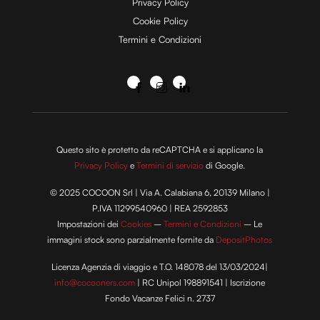
Privacy Policy
Cookie Policy
Termini e Condizioni
Questo sito è protetto da reCAPTCHA e si applicano la
Privacy Policy
e
Termini di servizio
di Google.
© 2025 COCOON Srl | Via A. Calabiana 6, 20139 Milano |
P.IVA 11299540960 | REA 2592853
Impostazioni dei
Cookies
–
Termini e Condizioni
– Le
immagini stock sono parzialmente fornite da
DepositPhotos
Licenza Agenzia di viaggio e T.O. 148078 del 13/03/2024|
info@cocooners.com
| RC Unipol 198891541 | Iscrizione
Fondo Vacanze Felici n. 2737