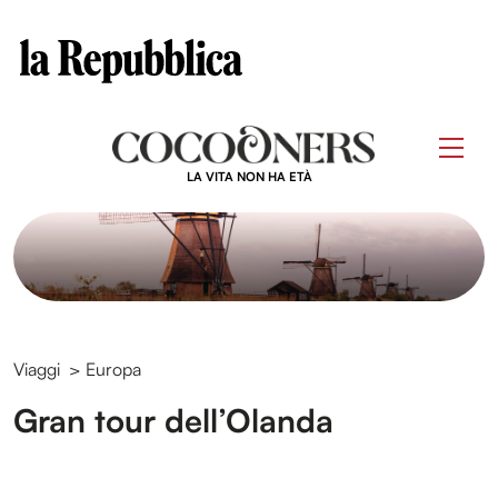
Clos
Questo sito contribuisce alla audience di
Skip
to
Men
content
LA VITA NON HA ETÀ
Viaggi
>
Europa
Gran tour dell’Olanda