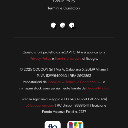
Cookie Policy
Termini e Condizioni
Questo sito è protetto da reCAPTCHA e si applicano la
Privacy Policy
e
Termini di servizio
di Google.
© 2025 COCOON Srl | Via A. Calabiana 6, 20139 Milano |
P.IVA 11299540960 | REA 2592853
Impostazioni dei
Cookies
–
Termini e Condizioni
– Le
immagini stock sono parzialmente fornite da
DepositPhotos
Licenza Agenzia di viaggio e T.O. 148078 del 13/03/2024|
info@cocooners.com
| RC Unipol 198891541 | Iscrizione
Fondo Vacanze Felici n. 2737