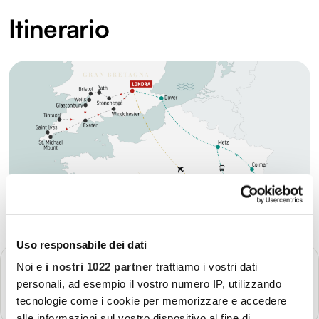
Itinerario
Uso responsabile dei dati
GIORNO 2
Noi e
i nostri 1022 partner
trattiamo i vostri dati
Arrivo a Londra
personali, ad esempio il vostro numero IP, utilizzando
Più dettagli
tecnologie come i cookie per memorizzare e accedere
alle informazioni sul vostro dispositivo al fine di