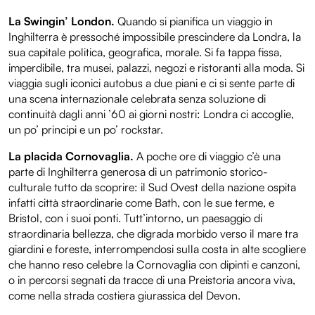
La Swingin’ London.
Quando si pianifica un viaggio in
Inghilterra è pressoché impossibile prescindere da Londra, la
sua capitale politica, geografica, morale. Si fa tappa fissa,
imperdibile, tra musei, palazzi, negozi e ristoranti alla moda. Si
viaggia sugli iconici autobus a due piani e ci si sente parte di
una scena internazionale celebrata senza soluzione di
continuità dagli anni ’60 ai giorni nostri: Londra ci accoglie,
un po’ principi e un po’ rockstar.
La placida Cornovaglia.
A poche ore di viaggio c’è una
parte di Inghilterra generosa di un patrimonio storico-
culturale tutto da scoprire: il Sud Ovest della nazione ospita
infatti città straordinarie come Bath, con le sue terme, e
Bristol, con i suoi ponti. Tutt’intorno, un paesaggio di
straordinaria bellezza, che digrada morbido verso il mare tra
giardini e foreste, interrompendosi sulla costa in alte scogliere
che hanno reso celebre la Cornovaglia con dipinti e canzoni,
o in percorsi segnati da tracce di una Preistoria ancora viva,
come nella strada costiera giurassica del Devon.