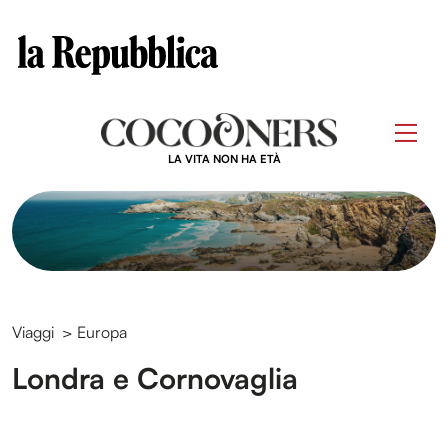
Clos
Questo sito contribuisce alla audience di
Skip
to
Men
content
LA VITA NON HA ETÀ
Viaggi
>
Europa
Londra e Cornovaglia