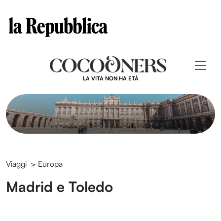
Clos
Questo sito contribuisce alla audience di
Skip
to
Men
content
LA VITA NON HA ETÀ
Viaggi
>
Europa
Madrid e Toledo