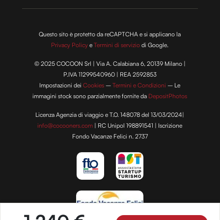
Questo sito è protetto da reCAPTCHA e si applicano la
Privacy Policy
e
Termini di servizio
di Google.
© 2025 COCOON Srl | Via A. Calabiana 6, 20139 Milano |
P.IVA 11299540960 | REA 2592853
Impostazioni dei
Cookies
–
Termini e Condizioni
– Le
immagini stock sono parzialmente fornite da
DepositPhotos
Licenza Agenzia di viaggio e T.O. 148078 del 13/03/2024|
info@cocooners.com
| RC Unipol 198891541 | Iscrizione
Fondo Vacanze Felici n. 2737