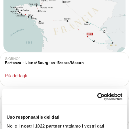
GIORNO 1
Partenza - Lione/Bourg-en-Bresse/Macon
Più dettagli
GIORNO 2
Lione - Bourges - Nantes
Più dettagli
Uso responsabile dei dati
Noi e
i nostri 1022 partner
trattiamo i vostri dati