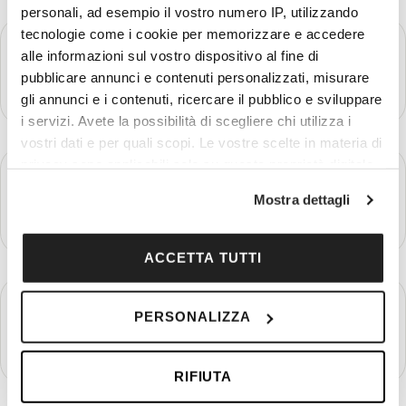
personali, ad esempio il vostro numero IP, utilizzando
tecnologie come i cookie per memorizzare e accedere
GIORNO 3
Nantes - Vannes - Concarneau - Quimper
alle informazioni sul vostro dispositivo al fine di
pubblicare annunci e contenuti personalizzati, misurare
Più dettagli
gli annunci e i contenuti, ricercare il pubblico e sviluppare
i servizi. Avete la possibilità di scegliere chi utilizza i
vostri dati e per quali scopi. Le vostre scelte in materia di
privacy sono applicabili solo su questa proprietà digitale
GIORNO 4
Quimper - Locronan - Pleyben - Rennes
in cui avete effettuato le vostre scelte. È possibile
Mostra dettagli
modificare o revocare il proprio consenso in qualsiasi
Più dettagli
momento dalla Dichiarazione sui cookie o facendo clic
sull'icona di attivazione della privacy.
ACCETTA TUTTI
Con il tuo consenso, vorremmo anche:
GIORNO 5
Rennes - St. Malo - Mont St. Michel
PERSONALIZZA
raccogliere informazioni sulla tua posizione
geografica, con un'approssimazione di qualche
Più dettagli
metro,
RIFIUTA
Identificare il tuo dispositivo, scansionandolo