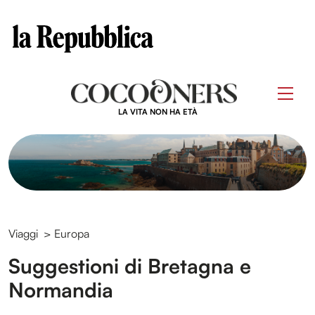
Clos
Questo sito contribuisce alla audience di
Skip
to
Men
content
LA VITA NON HA ETÀ
Viaggi
>
Europa
Suggestioni di Bretagna e
Normandia